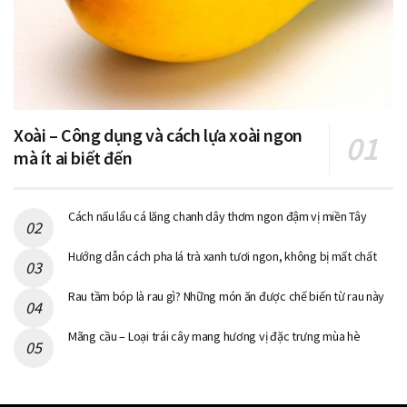
Xoài – Công dụng và cách lựa xoài ngon
mà ít ai biết đến
Cách nấu lẩu cá lăng chanh dây thơm ngon đậm vị miền Tây
Hướng dẫn cách pha lá trà xanh tươi ngon, không bị mất chất
Rau tầm bóp là rau gì? Những món ăn được chế biến từ rau này
Mãng cầu – Loại trái cây mang hương vị đặc trưng mùa hè