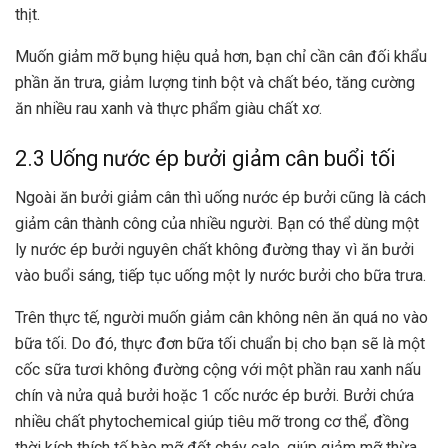
thịt.
Muốn giảm mỡ bụng hiệu quả hơn, bạn chỉ cần cân đối khẩu
phần ăn trưa, giảm lượng tinh bột và chất béo, tăng cường
ăn nhiều rau xanh và thực phẩm giàu chất xơ.
2.3 Uống nước ép bưởi giảm cân buổi tối
Ngoài ăn bưởi giảm cân thì uống nước ép bưởi cũng là cách
giảm cân thành công của nhiều người. Bạn có thể dùng một
ly nước ép bưởi nguyên chất không đường thay vì ăn bưởi
vào buổi sáng, tiếp tục uống một ly nước bưởi cho bữa trưa.
Trên thực tế, người muốn giảm cân không nên ăn quá no vào
bữa tối. Do đó, thực đơn bữa tối chuẩn bị cho bạn sẽ là một
cốc sữa tươi không đường cộng với một phần rau xanh nấu
chín và nửa quả bưởi hoặc 1 cốc nước ép bưởi. Bưởi chứa
nhiều chất phytochemical giúp tiêu mỡ trong cơ thể, đồng
thời kích thích tế bào mỡ đốt cháy calo, giúp giảm mỡ thừa