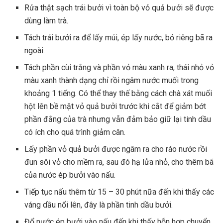
Rửa thật sạch trái bưởi vì toàn bộ vỏ quả bưởi sẽ được
dùng làm trà.
Tách trái bưởi ra để lấy múi, ép lấy nước, bỏ riêng bã ra
ngoài.
Tách phần cùi trắng và phần vỏ màu xanh ra, thái nhỏ vỏ
màu xanh thành dạng chỉ rồi ngâm nước muối trong
khoảng 1 tiếng. Có thể thay thế bằng cách chà xát muối
hột lên bề mặt vỏ quả bưởi trước khi cắt để giảm bớt
phần đắng của trà nhưng vẫn đảm bảo giữ lại tinh dầu
có ích cho quá trình giảm cân.
Lấy phần vỏ quả bưởi được ngâm ra cho ráo nước rồi
đun sôi vỏ cho mềm ra, sau đó hạ lửa nhỏ, cho thêm bã
của nước ép bưởi vào nấu.
Tiếp tục nấu thêm từ 15 – 30 phút nữa đến khi thấy các
váng dầu nổi lên, đây là phần tinh dầu bưởi.
Đổ nước ép bưởi vào nấu đến khi thấy hỗn hợp chuyển