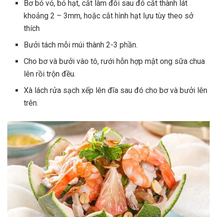
Bơ bỏ vỏ, bỏ hạt, cắt làm đôi sau đó cắt thành lát
khoảng 2 – 3mm, hoặc cắt hình hạt lựu tùy theo sở
thích
Bưởi tách mỗi múi thành 2-3 phần.
Cho bơ và bưởi vào tô, rưới hỗn hợp mật ong sữa chua
lên rồi trộn đều.
Xà lách rửa sạch xếp lên đĩa sau đó cho bơ và bưởi lên
trên.