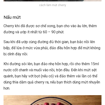
cách làm mứt cherry
Nấu mứt
Cherry khi đã được sơ chế xong, bạn cho vào âu lớn, thêm
đường và ướp ít nhất từ 60 – 90 phút.
Sau khi đã ướp cùng đường đủ thời gian, bạn bắc nồi lên
bếp, để lửa ở mức vừa phải, đảo đều hỗn hợp để mứt không
bị dính đáy nồi.
Khi đường sôi lên, bạn đảo nhẹ hỗn hợp, rồi cho thêm 15ml
nước cốt chanh và muối vào nồi, trộn đều. Đến khi mứt sệt
quánh, bạn hãy vớt bọt (nếu có) và đảo thêm vài lần có thể
dùng thìa dằm quả cherry ra, nếu bạn thích dùng mứt nhuyễn
hơn.