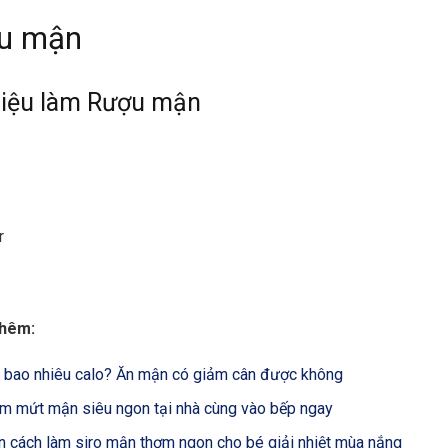
ợu mận
liệu làm Rượu mận
r
thêm:
bao nhiêu calo? Ăn mận có giảm cân được không
àm mứt mận siêu ngon tại nhà cùng vào bếp ngay
 cách làm siro mận thơm ngon cho bé giải nhiệt mùa nắng