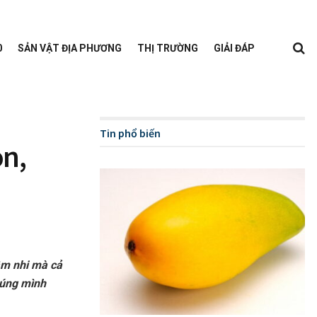
0
SẢN VẬT ĐỊA PHƯƠNG
THỊ TRƯỜNG
GIẢI ĐÁP
Tin phổ biến
n,
âm nhi mà cả
húng mình