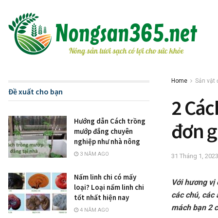
Home
Sản vật 
Đề xuất cho bạn
2 Các
Hướng dẫn Cách trồng
đơn g
mướp đắng chuyên
nghiệp như nhà nông
3 NĂM AGO
31 Tháng 1, 202
Nấm linh chi có mấy
Với hương vị
loại? Loại nấm linh chi
các chú, các
tốt nhất hiện nay
mách bạn 2 c
4 NĂM AGO