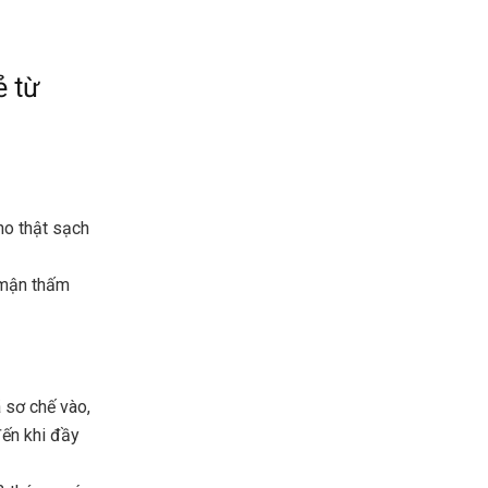
ẻ từ
ho thật sạch
 mận thấm
ã sơ chế vào,
đến khi đầy