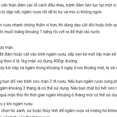
cẩn thận đâm các lỗ cách đều nhau, tránh đâm liên tục tại một vị 
 bị dập nát, ngâm rượu rất dễ bị hư và mùi vị không ngon.
 rượu nhanh chóng thấm vị hơn, thì dùng
dao
cắt đôi hoặc bốn 
ớc muối loãng khoảng 1 tiếng rồi vớt ra để thật ráo nước.
ợu mận
đã đâm hoặc cắt vào
bình
ngâm rượu, xếp xen kẽ một lớp mận kế 
g theo tỉ lệ 1kg mận sử dụng 400gr đường.
ậy kín nắp và ngâm trong khoảng 4 ngày ở nơi thoáng mát, ta sẽ 
.
g bạn đổ vào bình siro mận 3 lít rượu. Nếu bạn ngâm rượu cùng ph
ngâm khoảng 3 tháng là có thể sử dụng. Nếu bạn chắt bỏ hết siro 
 quả mận thôi thì thời gian ngâm khoảng 6 tháng mới có thể sử dụ
u ý khi ngâm rượu
 chọn hũ sành, sứ hoặc thủy tinh để ngâm rượu và miệng hũ khôn