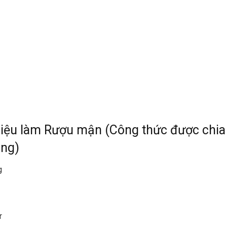
iệu làm Rượu mận (Công thức được chia 
ùng)
g
r