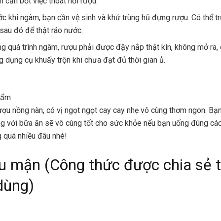
 cản bớt việc thoát hơi rượu.
ớc khi ngâm, bạn cần vệ sinh và khử trùng hũ đựng rượu. Có thể t
 sau đó để thật ráo nước.
ng quá trình ngâm, rượu phải được đậy nắp thật kín, không mở ra, 
g dụng cụ khuấy trộn khi chưa đạt đủ thời gian ủ.
hẩm
ợu nồng nàn, có vị ngọt ngọt cay cay nhẹ vô cùng thơm ngon. Bạn
g với bữa ăn sẽ vô cùng tốt cho sức khỏe nếu bạn uống đúng cá
 quá nhiều đâu nhé!
u mận (Công thức được chia sẻ 
dùng)