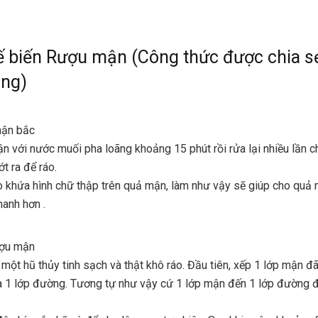
 biến Rượu mận (Công thức được chia s
ùng)
mận bắc
 với nước muối pha loãng khoảng 15 phút rồi rửa lại nhiều lần c
t ra để ráo.
 khứa hình chữ thập trên quả mận, làm như vậy sẽ giúp cho quả
anh hơn .
ợu mận
 một hũ thủy tinh sạch và thật khô ráo. Đầu tiên, xếp 1 lớp mận đ
là 1 lớp đường. Tương tự như vậy cứ 1 lớp mận đến 1 lớp đường 