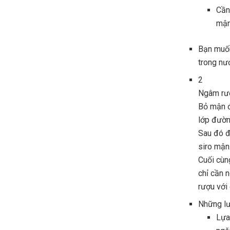
Cần 
mận
Bạn muốn
trong nư
2
Ngâm rư
Bỏ mận 
lớp đườn
Sau đó đ
siro mận
Cuối cùn
chỉ cần 
rượu với
Những lư
Lựa