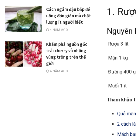
1. Rư
Cách ngâm đậu bắp để
uống đơn giản mà chất
lượng ít người biết
Nguyên 
4 NĂM AGO
Rượu 3 lít
Khám phá nguồn gốc
trái cherry và những
vùng trồng trên thế
Mận 1 kg
giới
Đường 400 g
4 NĂM AGO
Muối 1 ít
Tham khảo 
Quả mận 
2 cách l
Mách bạn