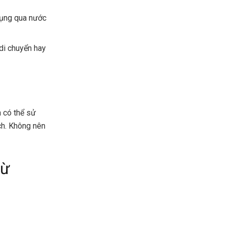
rụng qua nước
di chuyển hay
 có thể sử
ch. Không nên
từ