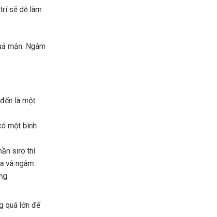
trí sẽ dễ làm
quả mận. Ngâm
đến là một
có một bình
ần siro thì
ra và ngâm
ng.
g quá lớn để