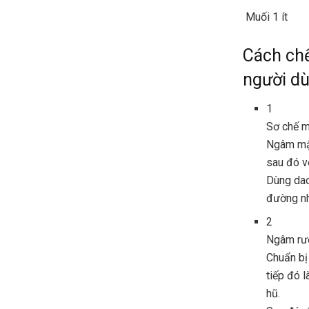
Muối 1 ít
Cách chế
người d
1
Sơ chế 
Ngâm mận
sau đó vớ
Dùng dao
đường nh
2
Ngâm rư
Chuẩn bị
tiếp đó 
hũ.