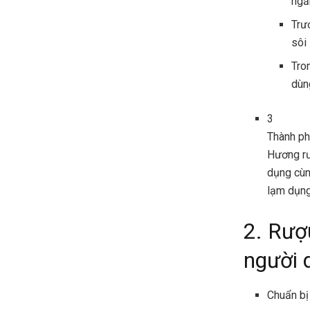
ngăn
Trư
sôi
Tro
dùn
3
Thành p
Hương rư
dụng cùn
lạm dụng
2. Rượ
người 
Chuẩn bị