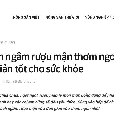
NÔNG SẢN VIỆT
NÔNG SẢN THẾ GIỚI
NÔNG NGHIỆP 4.
địa phương
h ngâm rượu mận thơm ngo
iản tốt cho sức khỏe
3
in
Sản vật địa phương
 chua chua, ngọt ngọt, rượu mận là món thức uống dùng để nh
 anh hay các chị em cũng sẽ đều yêu thích. Cùng vào bếp để c
ách ngâm rượu mận vừa đơn giản vừa thơm ngon nhé!