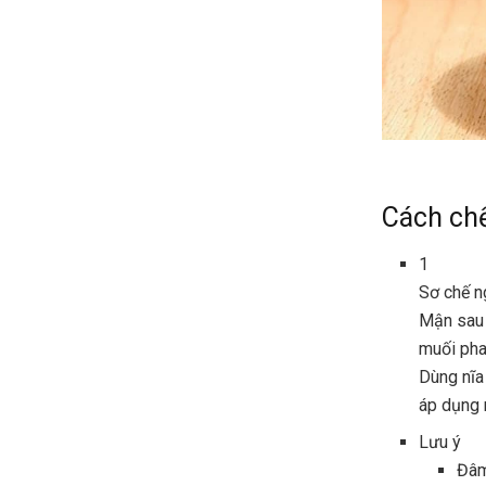
Cách ch
1
Sơ chế n
Mận sau 
muối pha
Dùng nĩa
áp dụng
Lưu ý
Đâm