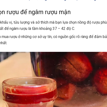
ọn rượu để ngâm rượu mận
 khẩu vị, tửu lượng và sở thích mà bạn lựa chọn nồng độ rượu ph
hất để ngâm rượu là tầm khoảng 37 – 42 độ C.
 mua rượu ở những cơ sở uy tín, có nguồn gốc rõ ràng để đảm bả
nhất.