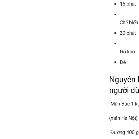
15 phút
Chế biến
20 phút
Độ khó
Dễ
Nguyên l
người d
Mận Bắc 1 k
(mận Hà Nội)
Đường 400 g