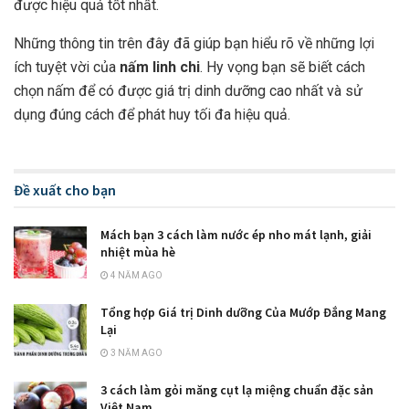
được hiệu quả tốt nhất.
Những thông tin trên đây đã giúp bạn hiểu rõ về những lợi
ích tuyệt vời của
nấm linh chi
. Hy vọng bạn sẽ biết cách
chọn nấm để có được giá trị dinh dưỡng cao nhất và sử
dụng đúng cách để phát huy tối đa hiệu quả.
Đề xuất cho bạn
Mách bạn 3 cách làm nước ép nho mát lạnh, giải
nhiệt mùa hè
4 NĂM AGO
Tổng hợp Giá trị Dinh dưỡng Của Mướp Đắng Mang
Lại
3 NĂM AGO
3 cách làm gỏi măng cụt lạ miệng chuẩn đặc sản
Việt Nam