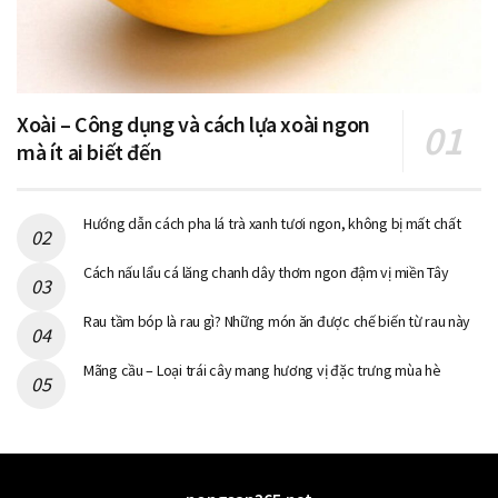
Xoài – Công dụng và cách lựa xoài ngon
mà ít ai biết đến
Hướng dẫn cách pha lá trà xanh tươi ngon, không bị mất chất
Cách nấu lẩu cá lăng chanh dây thơm ngon đậm vị miền Tây
Rau tầm bóp là rau gì? Những món ăn được chế biến từ rau này
Mãng cầu – Loại trái cây mang hương vị đặc trưng mùa hè