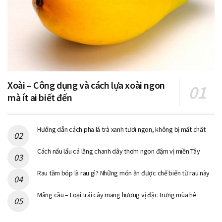
Xoài – Công dụng và cách lựa xoài ngon
mà ít ai biết đến
Hướng dẫn cách pha lá trà xanh tươi ngon, không bị mất chất
Cách nấu lẩu cá lăng chanh dây thơm ngon đậm vị miền Tây
Rau tầm bóp là rau gì? Những món ăn được chế biến từ rau này
Mãng cầu – Loại trái cây mang hương vị đặc trưng mùa hè