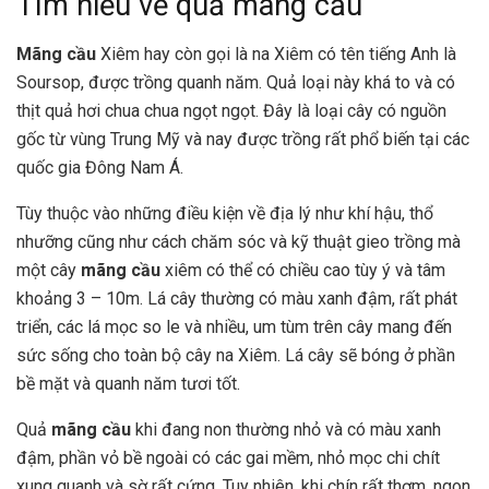
Tìm hiểu về quả mãng cầu
Mãng cầu
Xiêm hay còn gọi là na Xiêm có tên tiếng Anh là
Soursop, được trồng quanh năm. Quả loại này khá to và có
thịt quả hơi chua chua ngọt ngọt. Đây là loại cây có nguồn
gốc từ vùng Trung Mỹ và nay được trồng rất phổ biến tại các
quốc gia Đông Nam Á.
Tùy thuộc vào những điều kiện về địa lý như khí hậu, thổ
nhưỡng cũng như cách chăm sóc và kỹ thuật gieo trồng mà
một cây
mãng cầu
xiêm có thể có chiều cao tùy ý và tâm
khoảng 3 – 10m. Lá cây thường có màu xanh đậm, rất phát
triển, các lá mọc so le và nhiều, um tùm trên cây mang đến
sức sống cho toàn bộ cây na Xiêm. Lá cây sẽ bóng ở phần
bề mặt và quanh năm tươi tốt.
Quả
mãng cầu
khi đang non thường nhỏ và có màu xanh
đậm, phần vỏ bề ngoài có các gai mềm, nhỏ mọc chi chít
xung quanh và sờ rất cứng. Tuy nhiên, khi chín rất thơm, ngon