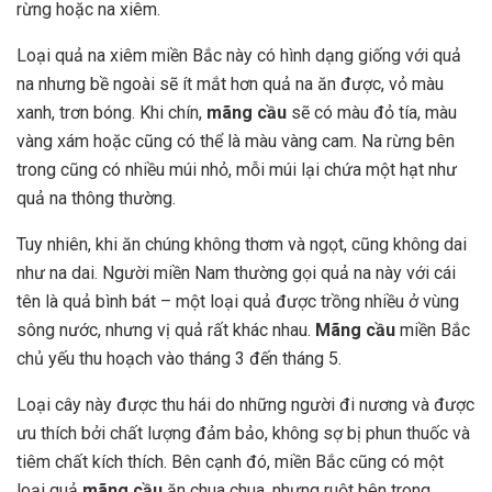
rừng hoặc na xiêm.
Loại quả na xiêm miền Bắc này có hình dạng giống với quả
na nhưng bề ngoài sẽ ít mắt hơn quả na ăn được, vỏ màu
xanh, trơn bóng. Khi chín,
mãng cầu
sẽ có màu đỏ tía, màu
vàng xám hoặc cũng có thể là màu vàng cam. Na rừng bên
trong cũng có nhiều múi nhỏ, mỗi múi lại chứa một hạt như
quả na thông thường.
Tuy nhiên, khi ăn chúng không thơm và ngọt, cũng không dai
như na dai. Người miền Nam thường gọi quả na này với cái
tên là quả bình bát – một loại quả được trồng nhiều ở vùng
sông nước, nhưng vị quả rất khác nhau.
Mãng cầu
miền Bắc
chủ yếu thu hoạch vào tháng 3 đến tháng 5.
Loại cây này được thu hái do những người đi nương và được
ưu thích bởi chất lượng đảm bảo, không sợ bị phun thuốc và
tiêm chất kích thích. Bên cạnh đó, miền Bắc cũng có một
loại quả
mãng cầu
ăn chua chua, nhưng ruột bên trong