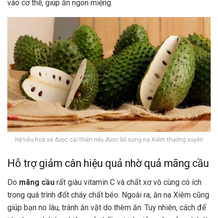
vào cơ thể, giúp ăn ngon miệng.
Hệ tiêu hoá sẽ được cải thiện nếu được bổ sung na Xiêm thường xuyên
Hỗ trợ giảm cân hiệu quả nhờ quả mãng cầu
Do
mãng cầu
rất giàu vitamin C và chất xơ vô cùng có ích
trong quá trình đốt cháy chất béo. Ngoài ra, ăn na Xiêm cũng
giúp bạn no lâu, tránh ăn vặt do thèm ăn. Tuy nhiên, cách để