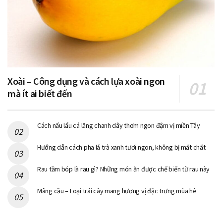
Xoài – Công dụng và cách lựa xoài ngon
mà ít ai biết đến
Cách nấu lẩu cá lăng chanh dây thơm ngon đậm vị miền Tây
Hướng dẫn cách pha lá trà xanh tươi ngon, không bị mất chất
Rau tầm bóp là rau gì? Những món ăn được chế biến từ rau này
Mãng cầu – Loại trái cây mang hương vị đặc trưng mùa hè