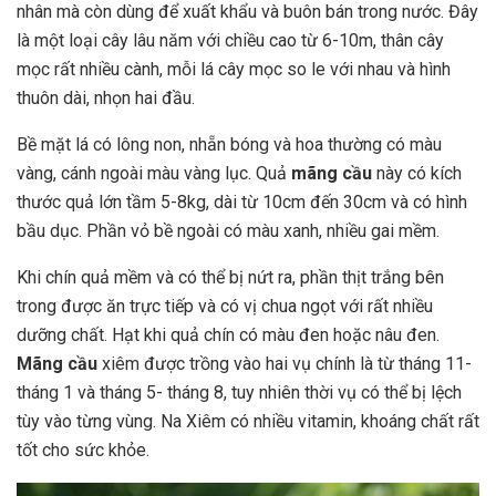
nhân mà còn dùng để xuất khẩu và buôn bán trong nước. Đây
là một loại cây lâu năm với chiều cao từ 6-10m, thân cây
mọc rất nhiều cành, mỗi lá cây mọc so le với nhau và hình
thuôn dài, nhọn hai đầu.
Bề mặt lá có lông non, nhẵn bóng và hoa thường có màu
vàng, cánh ngoài màu vàng lục. Quả
mãng cầu
này có kích
thước quả lớn tầm 5-8kg, dài từ 10cm đến 30cm và có hình
bầu dục. Phần vỏ bề ngoài có màu xanh, nhiều gai mềm.
Khi chín quả mềm và có thể bị nứt ra, phần thịt trắng bên
trong được ăn trực tiếp và có vị chua ngọt với rất nhiều
dưỡng chất. Hạt khi quả chín có màu đen hoặc nâu đen.
Mãng cầu
xiêm được trồng vào hai vụ chính là từ tháng 11-
tháng 1 và tháng 5- tháng 8, tuy nhiên thời vụ có thể bị lệch
tùy vào từng vùng. Na Xiêm có nhiều vitamin, khoáng chất rất
tốt cho sức khỏe.