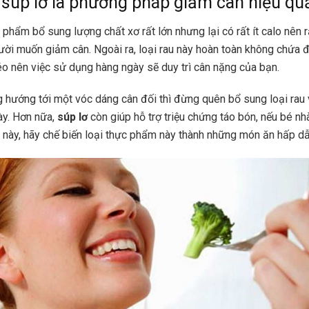
súp lơ là phương pháp giảm cân hiệu qu
 phẩm bổ sung lượng chất xơ rất lớn nhưng lại có rất ít calo nên r
ời muốn giảm cân. Ngoài ra, loại rau này hoàn toàn không chứa 
o nên việc sử dụng hàng ngày sẽ duy trì cân nặng của bạn.
ng hướng tới một vóc dáng cân đối thì đừng quên bổ sung loại rau
ày. Hơn nữa,
súp lơ
còn giúp hỗ trợ triệu chứng táo bón, nếu bé n
g này, hãy chế biến loại thực phẩm này thành những món ăn hấp d