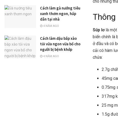
cho những thắ
Cách làm gà nướng tiêu
xanh thơm ngon, hấp
Thông t
dẫn tại nhà
4 NĂM AGO
Súp lơ
là một 
biến chính là
Cách làm đậu bắp xào
ở đầu và có b
tỏi vừa ngon vừa bổ cho
người bị bệnh khớp
cải có hàm lư
4 NĂM AGO
chứa:
2.7g chấ
45mg ca
0.75mg 
317mg ka
25 mg m
1.5g đư