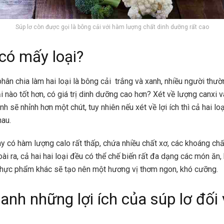
Súp lơ còn được gọi là bông cải với hàm lượng chất dinh dưỡng rất cao
 có mấy loại?
ân chia làm hai loại là bông cải trắng và xanh, nhiều người thư
i nào tốt hơn, có giá trị dinh dưỡng cao hơn? Xét về lượng canxi 
nh sẽ nhỉnh hơn một chút, tuy nhiên nếu xét về lợi ích thì cả hai l
hau.
ày có hàm lượng calo rất thấp, chứa nhiều chất xơ, các khoáng chất
i ra, cả hai hai loại đều có thể chế biến rất đa dạng các món ăn, 
thực phẩm khác sẽ tạo nên một hương vị thơm ngon, khó cưỡng.
anh những lợi ích của súp lơ đối 