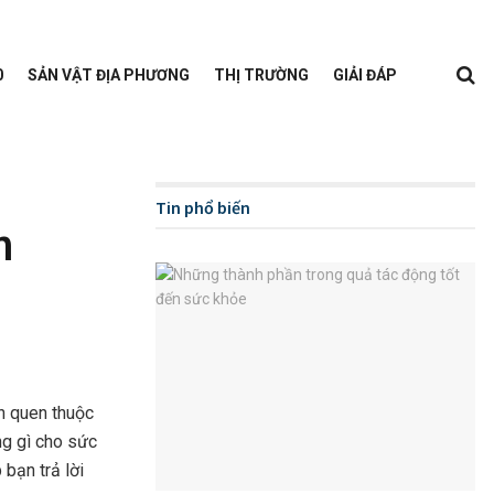
0
SẢN VẬT ĐỊA PHƯƠNG
THỊ TRƯỜNG
GIẢI ĐÁP
Tin phổ biến
h
n quen thuộc
ng gì cho sức
bạn trả lời