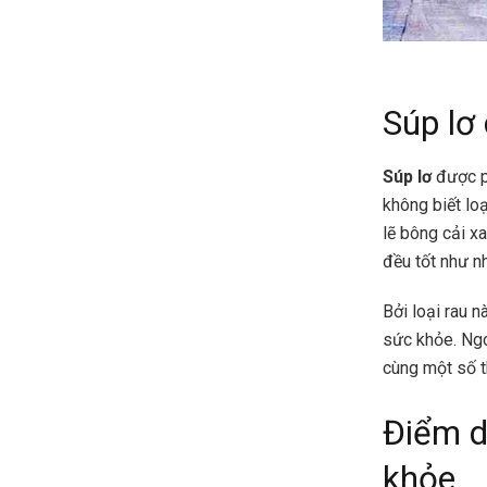
Súp lơ
Súp lơ
được ph
không biết loạ
lẽ bông cải xa
đều tốt như n
Bởi loại rau n
sức khỏe. Ngoà
cùng một số 
Điểm d
khỏe