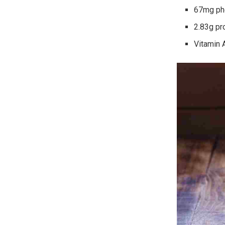
67mg ph
2.83g pr
Vitamin A