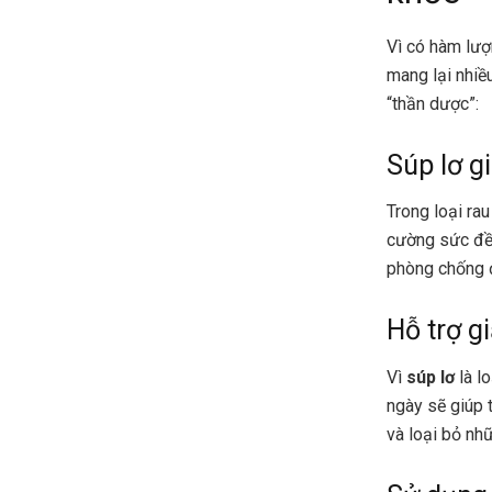
Vì có hàm lượ
mang lại nhiề
“thần dược”:
Súp lơ g
Trong loại ra
cường sức đề 
phòng chống 
Hỗ trợ g
Vì
súp lơ
là l
ngày sẽ giúp t
và loại bỏ nhữ