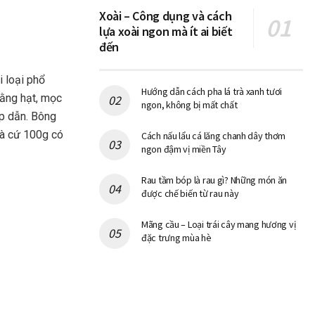
Xoài – Công dụng và cách
lựa xoài ngon mà ít ai biết
đến
i loại phổ
Hướng dẫn cách pha lá trà xanh tươi
bằng hạt, mọc
ngon, không bị mất chất
ấp dẫn. Bông
là cứ 100g có
Cách nấu lẩu cá lăng chanh dây thơm
ngon đậm vị miền Tây
Rau tầm bóp là rau gì? Những món ăn
được chế biến từ rau này
Mãng cầu – Loại trái cây mang hương vị
đặc trưng mùa hè