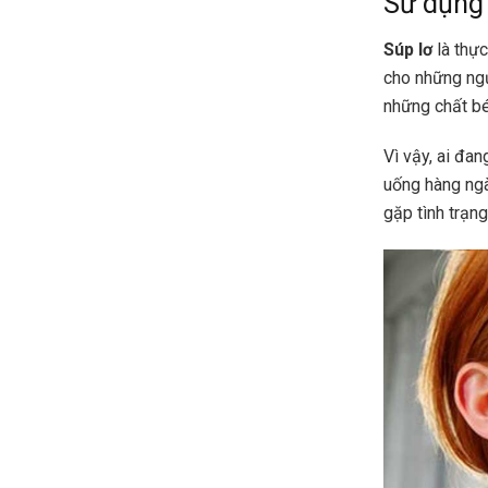
Sử dụng 
Súp lơ
là thực
cho những ngư
những chất bé
Vì vậy, ai đa
uống hàng ng
gặp tình trạn