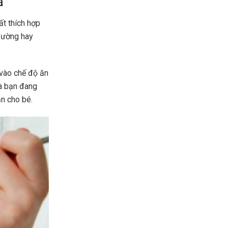
ả
ất thích hợp
đường hay
 vào chế độ ăn
hà bạn đang
ẫn cho bé.