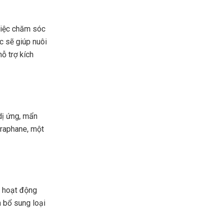
việc chăm sóc
c sẽ giúp nuôi
ỗ trợ kích
dị ứng, mẩn
oraphane, một
c hoạt động
n bổ sung loại