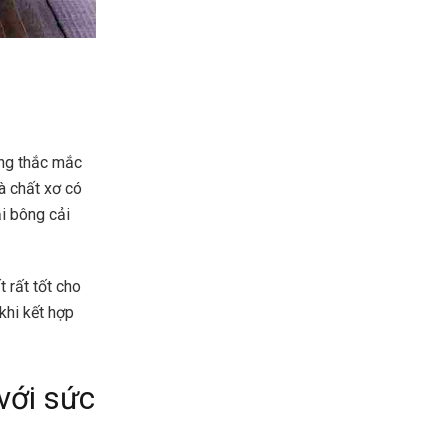
ờng thắc mắc
và chất xơ có
oại bông cải
 rất tốt cho
khi kết hợp
với sức