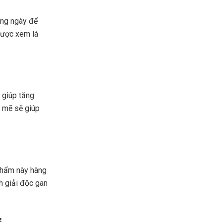
àng ngày để
 được xem là
 giúp tăng
 mẽ sẽ giúp
 phẩm này hàng
nh giải độc gan