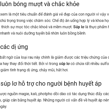
 luôn bóng mượt và chắc khỏe
xem là một tiêu chuẩn để đánh giá vẻ đẹp của con người vì vậy 
chú trọng trong việc chăm sóc. Chế độ ăn uống hợp lý và khoa họ
h thích sự mọc tóc chắc khoẻ và mềm mượt.
Súp lơ
là thực phẩm h
 nhanh và nuôi dưỡng tuyến bã nhờn luôn bồng bềnh.
các dị ứng
bất ngờ của loại rau này chính là giảm được các triệu chứng của 
 hay thay đổi thời tiết. Bởi vì trong
súp lơ
có chứa rất nhiều sulf
giảm tình trạng dị ứng, chảy mũi, hắt hơi.
súp lơ hỗ trợ cho người bệnh huyết áp
ược nguồn magie, kali, photpho dồi dào có tác dụng thúc đẩy cá
o, giúp cân bằng huyết áp. Những người có vấn đề về huyết áp nê
ngày.