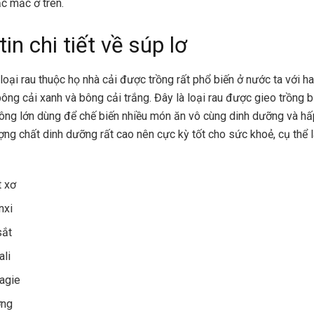
c mắc ở trên.
in chi tiết về súp lơ
loại rau thuộc họ nhà cải được trồng rất phổ biến ở nước ta với ha
 bông cải xanh và bông cải trắng. Đây là loại rau được gieo trồng 
ông lớn dùng để chế biến nhiều món ăn vô cùng dinh dưỡng và h
ợng chất dinh dưỡng rất cao nên cực kỳ tốt cho sức khoẻ, cụ thể 
t xơ
nxi
sắt
li
agie
ờng