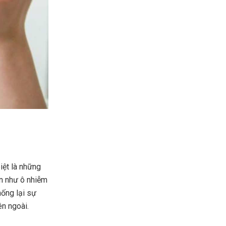
iệt là những
ạn như ô nhiễm
hống lại sự
ên ngoài.