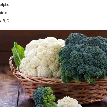
otpho
otein
, B, C.