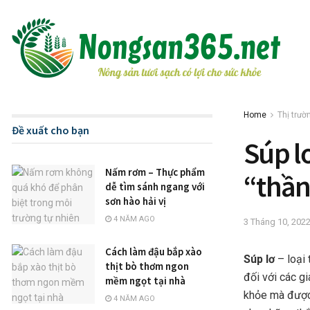
Home
Thị trườ
Đề xuất cho bạn
Súp l
Nấm rơm – Thực phẩm
“thần
dễ tìm sánh ngang với
sơn hào hải vị
4 NĂM AGO
3 Tháng 10, 202
Cách làm đậu bắp xào
Súp lơ
– loại
thịt bò thơm ngon
đối với các g
mềm ngọt tại nhà
khỏe mà được 
4 NĂM AGO