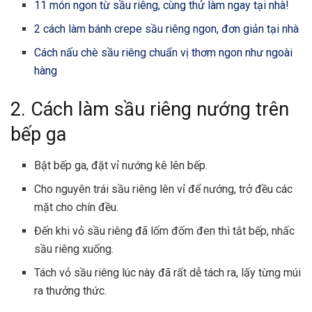
11 món ngon từ sầu riêng, cùng thử làm ngay tại nhà!
2 cách làm bánh crepe sầu riêng ngon, đơn giản tại nhà
Cách nấu chè sầu riêng chuẩn vị thơm ngon như ngoài
hàng
2. Cách làm sầu riêng nướng trên
bếp ga
Bật bếp ga, đặt vỉ nướng kê lên bếp.
Cho nguyên trái sầu riêng lên vỉ để nướng, trở đều các
mặt cho chín đều.
Đến khi vỏ sầu riêng đã lốm đốm đen thì tắt bếp, nhấc
sầu riêng xuống.
Tách vỏ sầu riêng lúc này đã rất dễ tách ra, lấy từng múi
ra thưởng thức.