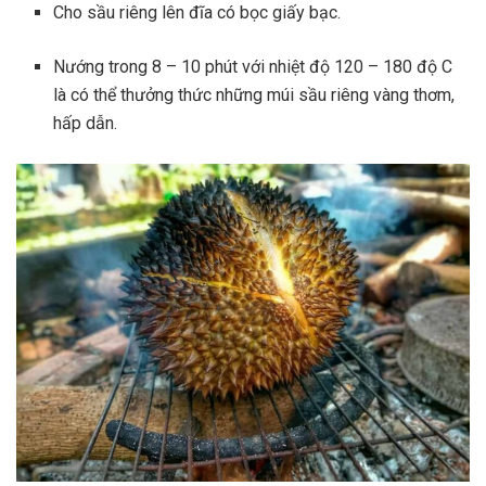
Cho sầu riêng lên đĩa có bọc giấy bạc.
Nướng trong 8 – 10 phút với nhiệt độ 120 – 180 độ C
là có thể thưởng thức những múi sầu riêng vàng thơm,
hấp dẫn.