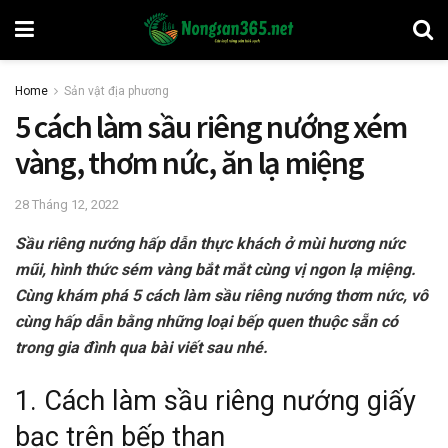
Home
Sản vật địa phương
5 cách làm sầu riêng nướng xém
vàng, thơm nức, ăn lạ miệng
28 Tháng 12, 2022
Sầu riêng nướng hấp dẫn thực khách ở mùi hương nức
mũi, hình thức sém vàng bắt mắt cùng vị ngon lạ miệng.
Cùng khám phá 5 cách làm sầu riêng nướng thơm nức, vô
cùng hấp dẫn bằng những loại bếp quen thuộc sẵn có
trong gia đình qua bài viết sau nhé.
1. Cách làm sầu riêng nướng giấy
bạc trên bếp than