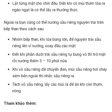
Lật từng mặt cho chín đều. Đến khi có mùi thơm tỏa ra
ngào ngạt là có thể lấy ra thưởng thức.
Ngoài ra bạn cũng có thể nướng sầu riêng nguyên trái trên
bếp than theo cách sau:
Nhóm bếp than, khi lửa bùng lớn, để nguyên trái sầu
riêng lên vỉ nướng, xoay đều các mặt.
Đến khi phần dưới trái sầu riêng tự bung vỏ thì trở mặt
rồi nướng thêm 5 – 10 phút nữa.
Khi vỏ sầu riêng đã chuyển đen, múi sầu riêng hơi cháy
sém bên ngoài thì nhấc sầu riêng ra.
Tách vỏ sầu riêng, lấy các múi ra để ăn khi còn thơm,
nóng.
Tham khảo thêm: