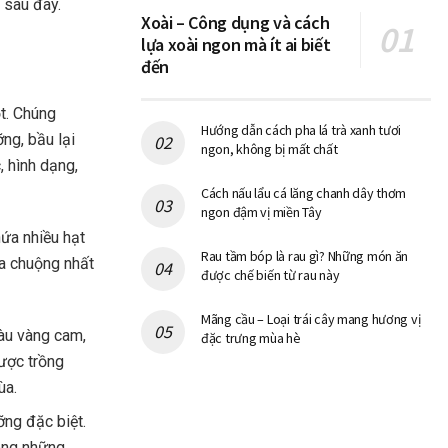
 sau đây.
Xoài – Công dụng và cách
lựa xoài ngon mà ít ai biết
đến
ột. Chúng
Hướng dẫn cách pha lá trà xanh tươi
ng, bầu lại
ngon, không bị mất chất
, hình dạng,
Cách nấu lẩu cá lăng chanh dây thơm
ngon đậm vị miền Tây
ứa nhiều hạt
Rau tầm bóp là rau gì? Những món ăn
a chuộng nhất
được chế biến từ rau này
Mãng cầu – Loại trái cây mang hương vị
 màu vàng cam,
đặc trưng mùa hè
được trồng
ùa.
ỡng đặc biệt.
rong những