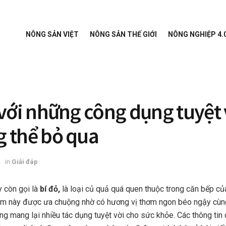
NÔNG SẢN VIỆT
NÔNG SẢN THẾ GIỚI
NÔNG NGHIỆP 4.
 với những công dụng tuyệt 
 thể bỏ qua
2
in
Giải đáp
y còn gọi là
bí đỏ,
là loại củ quả quá quen thuộc trong căn bếp của
ẩm này được ưa chuộng nhờ có hương vị thơm ngon béo ngậy cùn
g mang lại nhiều tác dụng tuyệt vời cho sức khỏe. Các thông tin ch