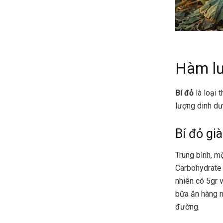
Hàm lư
Bí đỏ
là loại
lượng dinh dư
Bí đỏ gi
Trung bình, m
Carbohydrate 
nhiên có 5gr 
bữa ăn hàng n
đường.