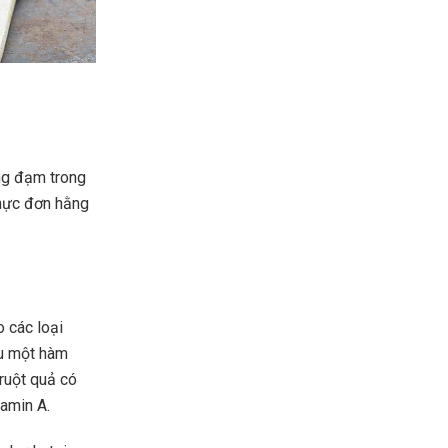
ợng đạm trong
thực đơn hằng
 các loại
ữu một hàm
 ruột quả có
amin A.