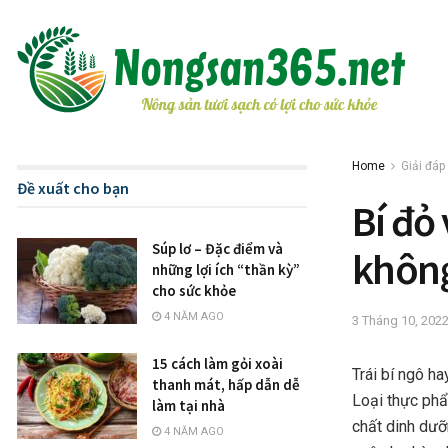
Home
Giải đáp
Đề xuất cho bạn
Bí đỏ
Súp lơ – Đặc điểm và
không
những lợi ích “thần kỳ”
cho sức khỏe
4 NĂM AGO
3 Tháng 10, 202
15 cách làm gỏi xoài
Trái bí ngô ha
thanh mát, hấp dẫn dễ
Loại thực ph
làm tại nhà
chất dinh dưỡn
4 NĂM AGO