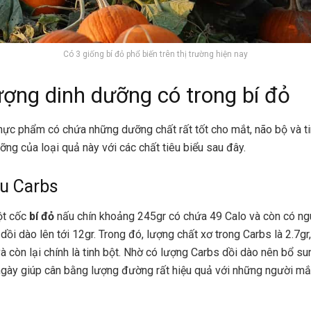
Có 3 giống bí đỏ phổ biến trên thị trường hiện nay
ợng dinh dưỡng có trong bí đỏ
 thực phẩm có chứa những dưỡng chất rất tốt cho mắt, não bộ và 
ỡng của loại quả này với các chất tiêu biểu sau đây.
àu Carbs
ột cốc
bí đỏ
nấu chín khoảng 245gr có chứa 49 Calo và còn có n
dồi dào lên tới 12gr. Trong đó, lượng chất xơ trong Carbs là 2.7g
và còn lại chính là tinh bột. Nhờ có lượng Carbs dồi dào nên bổ su
gày giúp cân bằng lượng đường rất hiệu quả với những người mắ