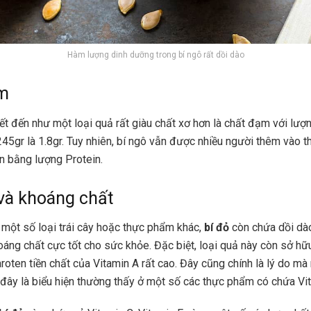
Hàm lượng dinh dưỡng trong bí ngô rất dồi dào
m
t đến như một loại quả rất giàu chất xơ hơn là chất đạm với lư
45gr là 1.8gr. Tuy nhiên, bí ngô vẫn được nhiều người thêm vào 
n bằng lượng Protein.
và khoáng chất
một số loại trái cây hoặc thực phẩm khác,
bí đỏ
còn chứa dồi dào
oáng chất cực tốt cho sức khỏe. Đặc biệt, loại quả này còn sở h
roten tiền chất của Vitamin A rất cao. Đây cũng chính là lý do mà
đây là biểu hiện thường thấy ở một số các thực phẩm có chứa Vit