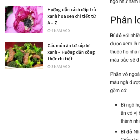
ngô như hàm l
Hướng dẫn cách ướp trà
xanh hoa sen chi tiết từ
Phân l
A – Z
4 NĂM AGO
Bí đỏ
với nhiề
được xem là m
Các món ăn từ súp lơ
thuộc họ nhà 
xanh – Hướng dẫn công
thức chi tiết
màu sắc sẽ đư
3 NĂM AGO
Phần vỏ ngoà
màu ngà được 
gồm có:
Bí ngô hạ
ăn có vị 
thành nh
Bí đỏ
Nhậ
Giống bí