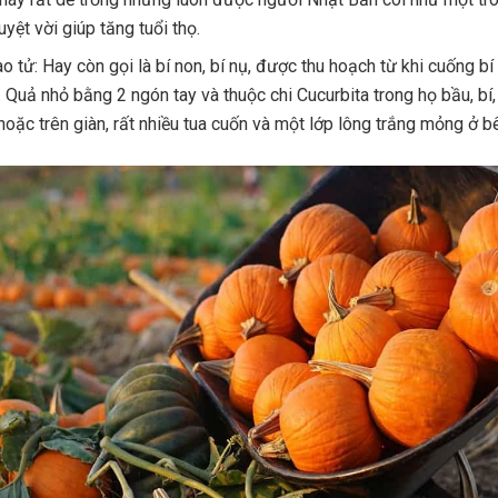
yệt vời giúp tăng tuổi thọ.
o tử: Hay còn gọi là bí non, bí nụ, được thu hoạch từ khi cuống b
. Quả nhỏ bằng 2 ngón tay và thuộc chi Cucurbita trong họ bầu, bí,
hoặc trên giàn, rất nhiều tua cuốn và một lớp lông trắng mỏng ở b