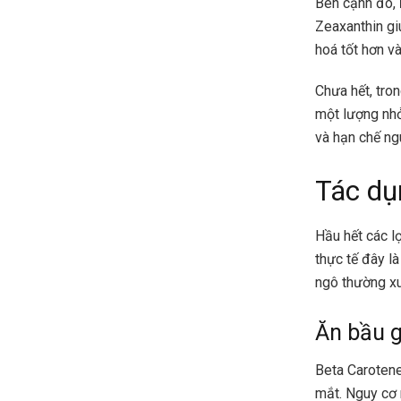
Bên cạnh đó,
Zeaxanthin gi
hoá tốt hơn v
Chưa hết, tro
một lượng nhỏ
và hạn chế ng
Tác dụ
Hầu hết các l
thực tế đây l
ngô thường xu
Ăn bầu gi
Beta Carotene
mắt. Nguy cơ 