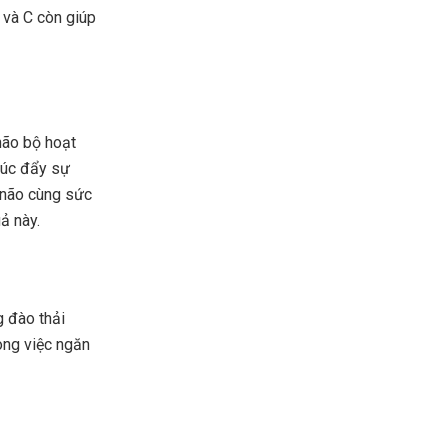
 và C còn giúp
não bộ hoạt
húc đẩy sự
o não cùng sức
ả này.
 đào thải
rong việc ngăn