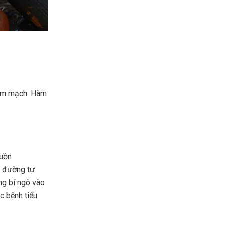
tim mạch. Hàm
guồn
r, đường tự
ng bí ngô vào
c bệnh tiểu