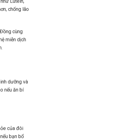
 như Lutein,
hơn, chống lão
, Đồng cùng
hệ miễn dịch
n.
dinh dưỡng và
ào nếu ăn bí
hỏe của đôi
 nếu bạn bổ