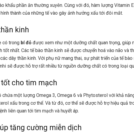
ào khẩu phần ăn thường xuyên. Cùng với đó, hàm lượng Vitamin E
hình thành của những tế vào gây ảnh hưởng xấu tới đôi mắt.
thần kinh
e có trong
bí đỏ
được xem như một dưỡng chất quan trọng, giúp 
 tốt nhất. Các tế bào thần kinh sẽ được chuyển hoá vào não và t
 các dây thần kinh. Với phụ nữ mang thai, sự phát triển của tế bà
 nhi sẽ được hỗ trợ rất nhiều từ nguồn dưỡng chất có trong loại qu
t tốt cho tim mạch
 chứa một lượng Omega 3, Omega 6 và Phytosterol với khả năng
erol xấu trong cơ thể. Và từ đó, cơ thể sẽ được hỗ trợ hiệu quả t
nh liên quan tới tim mạch và huyết áp.
iúp tăng cường miễn dịch