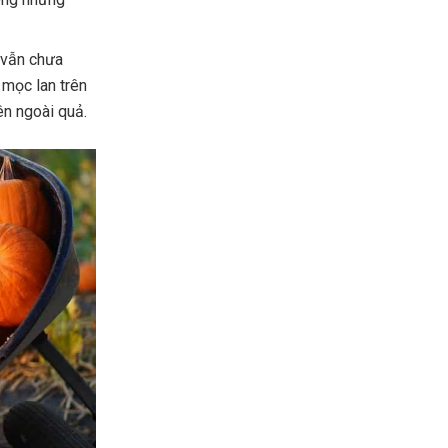
í vẫn chưa
 mọc lan trên
ên ngoài quả.