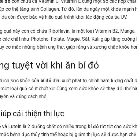
bí đỏ
còn chứa cả Vitamin C, Vitamin E cùng một số các hợp chất
úp cơ thể tăng sinh Collagen. Từ đó, làn da ngày một khỏe mạnh 
à da còn được bảo vệ hiệu quả tránh khỏi tác động của tia UV.
ng quả này còn có chứa Riboflavin, là một loại Vitamin B2, Manga
 các chất như Photpho, Folate, Magie, Sắt, Kali giúp tăng cường 
uy cơ mắc những bệnh ung thư, giúp răng và xương chắc khỏe hơ
ng tuyệt vời khi ăn bí đỏ
ợi ích sức khỏe của
bí đỏ
đều xuất phát từ chính hàm lượng chất 
à một loại quả có ít chất xơ. Cùng xem sức khỏe sẽ thay đổi thế n
yên và đúng cách nhé.
úp cải thiện thị lực
 và Lutein là 2 dưỡng chất có nhiều trong
bí đỏ
rất tốt cho sức k
mắc bệnh đục thủy tinh thể hoặc bị giảm thị lực sẽ được hạn chế