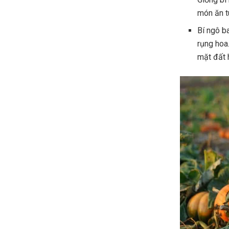
món ăn tu
Bí ngô ba
rụng hoa
mặt đất 