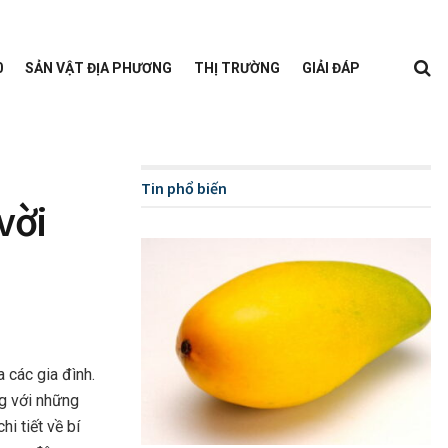
0
SẢN VẬT ĐỊA PHƯƠNG
THỊ TRƯỜNG
GIẢI ĐÁP
Tin phổ biến
vời
 các gia đình.
g với những
i tiết về bí