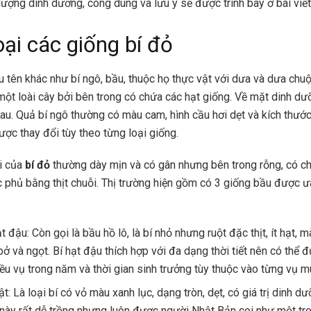
ượng dinh dưỡng, công dung và lưu ý sẽ được trình bày ở bài viết
oại các giống bí đỏ
u tên khác như bí ngô, bầu, thuộc họ thực vật với dưa và dưa chu
ột loài cây bởi bên trong có chứa các hạt giống. Về mặt dinh dưỡ
rau. Quả bí ngô thường có màu cam, hình cầu hơi dẹt và kích thước
ợc thay đổi tùy theo từng loại giống.
i của
bí đỏ
thường dày mịn và có gân nhưng bên trong rỗng, có ch
phủ bằng thịt chuỗi. Thị trường hiện gồm có 3 giống bầu được ư
t đậu: Còn gọi là bầu hồ lô, là bí nhỏ nhưng ruột đặc thịt, ít hạt,
bở và ngọt. Bí hạt đậu thích hợp với đa dạng thời tiết nên có thể 
iều vụ trong năm và thời gian sinh trưởng tùy thuộc vào từng vụ m
t: Là loại bí có vỏ màu xanh lục, dạng tròn, dẹt, có giá trị dinh dư
 này rất dễ trồng nhưng luôn được người Nhật Bản coi như một t