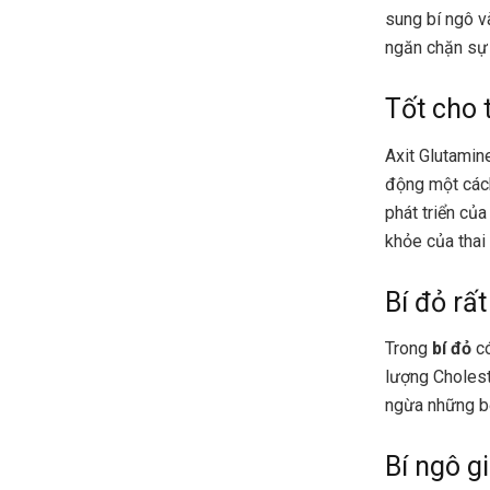
sung bí ngô v
ngăn chặn sự 
Tốt cho 
Axit Glutamin
động một cách
phát triển của
khỏe của thai
Bí đỏ rấ
Trong
bí đỏ
có
lượng Cholest
ngừa những bệ
Bí ngô g