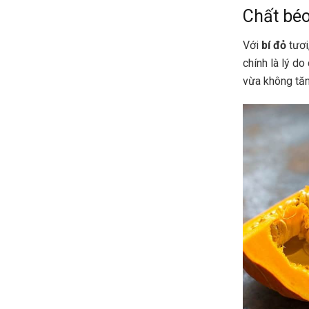
Chất bé
Với
bí đỏ
tươi
chính là lý d
vừa không tăn