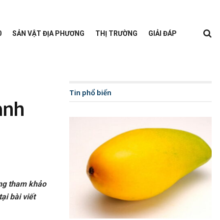
0
SẢN VẬT ĐỊA PHƯƠNG
THỊ TRƯỜNG
GIẢI ĐÁP
Tin phổ biến
xanh
ùng tham khảo
i bài viết