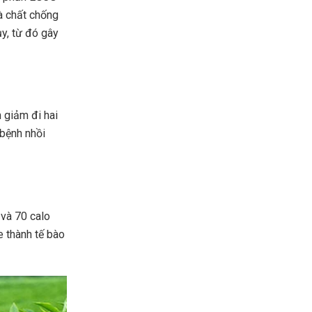
là chất chống
ụy, từ đó gây
 giảm đi hai
 bệnh nhồi
 và 70 calo
e thành tế bào