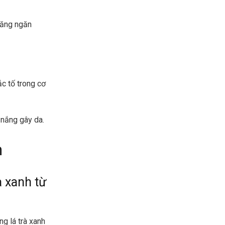
 năng ngăn
ắc tố trong cơ
 nắng gây da.
h
à xanh từ
g lá trà xanh