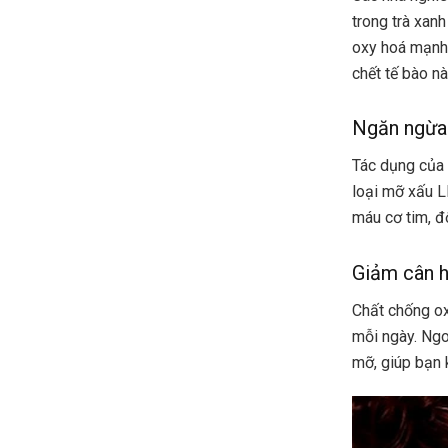
trong trà xan
oxy hoá mạnh,
chết tế bào nà
Ngăn ngừa
Tác dụng của 
loại mỡ xấu L
máu cơ tim, đ
Giảm cân h
Chất chống ox
mỗi ngày. Ngo
mỡ, giúp bạn 