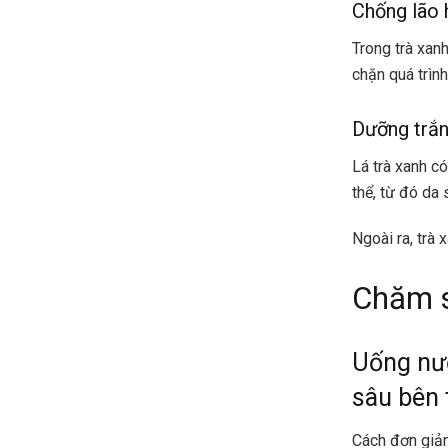
Chống lão 
Trong trà xan
chặn quá trình
Dưỡng trắn
Lá trà xanh c
thể, từ đó da
Ngoài ra, trà
Chăm s
Uống nướ
sâu bên 
Cách đơn giản