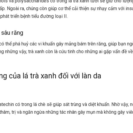
ols và polysaccharides có trong lá trà xanh tươi sẽ giữ cho lượ
p. Ngoài ra, chúng còn giúp cơ thể cải thiện sự nhạy cảm với insu
hát triển bệnh tiểu đường loại II.
 sâu răng
 có thể phá huỷ các vi khuẩn gây mảng bám trên răng, giúp bạn n
ng những vậy, trà xanh còn là cứu tinh cho những ai gặp vấn đề về
g của lá trà xanh đối với làn da
atechin có trong lá chè sẽ giúp sát trùng và diệt khuẩn. Nhờ vậy,
thâm, trị và ngăn ngừa những tác nhân gây mụn mà không gây vi