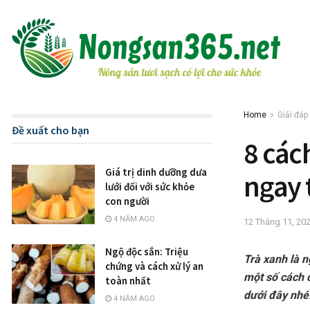
Home
Giải đáp
Đề xuất cho bạn
8 các
Giá trị dinh dưỡng dưa
ngay 
lưới đối với sức khỏe
con người
4 NĂM AGO
12 Tháng 11, 20
Ngộ độc sắn: Triệu
Trà xanh là 
chứng và cách xử lý an
một số cách c
toàn nhất
dưới đây nhé
4 NĂM AGO