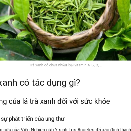
Trà xanh có chứa nhiều loại vitamin A, B, C, E
xanh có tác dụng gì?
g của lá trà xanh đối với sức khỏe
sự phát triển của ung thư
n cứu của Viện Nghiên cứu Y sinh Los Angeles đã xác định thà