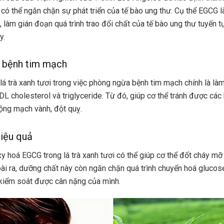
h có thể ngăn chặn sự phát triển của tế bào ung thư. Cụ thể EGCG 
 làm gián đoạn quá trình trao đổi chất của tế bào ung thư tuyến t
y.
 bệnh tim mạch
lá trà xanh tươi trong việc phòng ngừa bệnh tim mạch chính là làm
DL cholesterol và triglyceride. Từ đó, giúp cơ thể tránh được các
ộng mạch vành, đột quỵ.
iệu quả
y hoá EGCG trong lá trà xanh tươi có thể giúp cơ thể đốt cháy mỡ
ài ra, dưỡng chất này còn ngăn chặn quá trình chuyển hoá glucos
kiểm soát được cân nặng của mình.