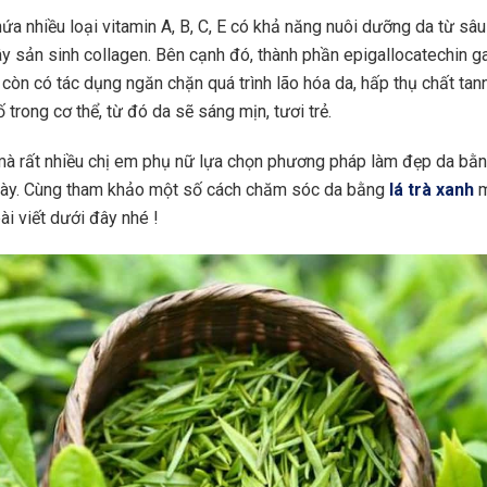
ứa nhiều loại vitamin A, B, C, E có khả năng nuôi dưỡng da từ sâu 
ây sản sinh collagen. Bên cạnh đó, thành phần epigallocatechin ga
 còn có tác dụng ngăn chặn quá trình lão hóa da, hấp thụ chất tann
 trong cơ thể, từ đó da sẽ sáng mịn, tươi trẻ.
 mà rất nhiều chị em phụ nữ lựa chọn phương pháp làm đẹp da bằn
 này. Cùng tham khảo một số cách chăm sóc da bằng
lá trà xanh
m
bài viết dưới đây nhé !