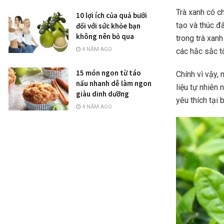
Trà xanh có ch
10 lợi ích của quả bưởi
tạo và thúc đ
đối với sức khỏe bạn
không nên bỏ qua
trong trà xanh
4 NĂM AGO
các hắc sắc tố
15 món ngon từ táo
Chính vì vậy,
nấu nhanh dễ làm ngon
liệu tự nhiên
giàu dinh dưỡng
yêu thích tại 
4 NĂM AGO