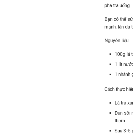
pha trà uống.
Bạn có thể sử
mạnh, làn da 
Nguyên liệu:
100g lá t
1 lít nướ
1 nhánh 
Cách thực hiệ
Lá trà xa
Đun sôi 
thơm.
Sau 3-5 