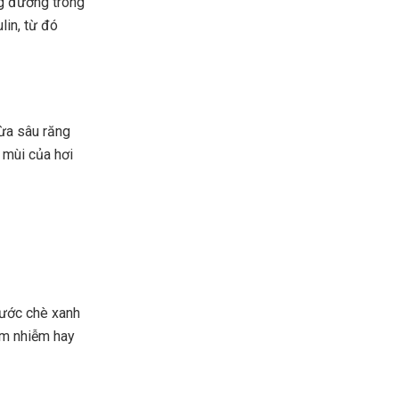
ng đường trong
lin, từ đó
gừa sâu răng
 mùi của hơi
 nước chè xanh
êm nhiễm hay