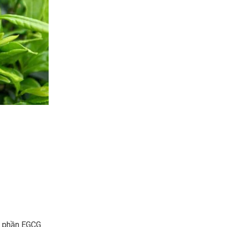
nh phần EGCG