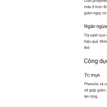
Chất polyphen
máu ở mức thấ
giảm nguy cơ p
Ngăn ngừa
Trà xanh tươi
hiệu quả. Khô
thở.
Công dụn
Trị mụn
Phenolic và c
sẽ giúp giảm 
lan rộng.