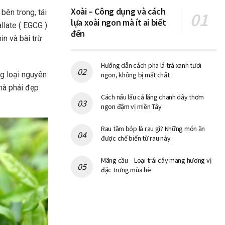
Xoài – Công dụng và cách
bên trong, tái
lựa xoài ngon mà ít ai biết
llate ( EGCG )
đến
in và bài trừ
Hướng dẫn cách pha lá trà xanh tươi
g loại nguyên
ngon, không bị mất chất
à phái đẹp
Cách nấu lẩu cá lăng chanh dây thơm
ngon đậm vị miền Tây
Rau tầm bóp là rau gì? Những món ăn
được chế biến từ rau này
Mãng cầu – Loại trái cây mang hương vị
đặc trưng mùa hè