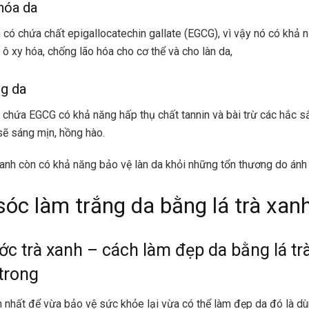
hóa da
h có chứa chất epigallocatechin gallate (EGCG), vì vậy nó có khả
 ô xy hóa, chống lão hóa cho cơ thể và cho làn da,
g da
ó chứa EGCG có khả năng hấp thụ chất tannin và bài trừ các hắc s
 sẽ sáng mịn, hồng hào.
 xanh còn có khả năng bảo vệ làn da khỏi những tổn thương do ánh
óc làm trắng da bằng lá trà xan
c trà xanh – cách làm đẹp da bằng lá tr
trong
 nhất để vừa bảo vệ sức khỏe lại vừa có thể làm đẹp da đó là dùn