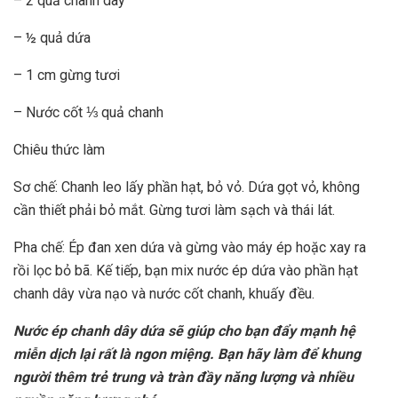
– 2 quả chanh dây
– ½ quả dứa
– 1 cm gừng tươi
– Nước cốt ⅓ quả chanh
Chiêu thức làm
Sơ chế: Chanh leo lấy phần hạt, bỏ vỏ. Dứa gọt vỏ, không
cần thiết phải bỏ mắt. Gừng tươi làm sạch và thái lát.
Pha chế: Ép đan xen dứa và gừng vào máy ép hoặc xay ra
rồi lọc bỏ bã. Kế tiếp, bạn mix nước ép dứa vào phần hạt
chanh dây vừa nạo và nước cốt chanh, khuấy đều.
Nước ép chanh dây dứa sẽ giúp cho bạn đẩy mạnh hệ
miễn dịch lại rất là ngon miệng. Bạn hãy làm để khung
người thêm trẻ trung và tràn đầy năng lượng và nhiều