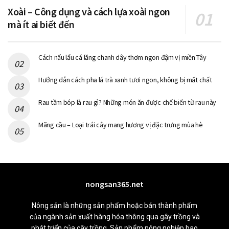
Xoài – Công dụng và cách lựa xoài ngon
mà ít ai biết đến
Cách nấu lẩu cá lăng chanh dây thơm ngon đậm vị miền Tây
Hướng dẫn cách pha lá trà xanh tươi ngon, không bị mất chất
Rau tầm bóp là rau gì? Những món ăn được chế biến từ rau này
Mãng cầu – Loại trái cây mang hương vị đặc trưng mùa hè
nongsan365.net
Nông sản là những sản phẩm hoặc bán thành phẩm
của ngành sản xuất hàng hóa thông qua gây trồng và
phát triển của cây trồng. Sản phẩm nông nghiệp bao