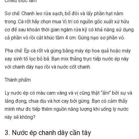
Chiêu thức làm
Sơ chế: Chanh leo rửa sạch, bổ đôi và lấy phần hạt nằm
trong. Cà rốt hãy chọn mua Vị trí có nguồn gốc xuất xứ hữu
cơ để sau khoản thời gian ngâm rửa kỹ có khả năng sử dụng
cả phần vỏ rồi cắt khúc tầm 4 cm. Gừng nạo sơ phần vỏ.
Pha chế: Ép cà rốt và gừng bằng máy ép hoa quả hoặc máy
xay sinh tố lọc bỏ bã. Bạn mix thẳng trực tiếp nước ép này
với chanh dây nạo rồi và nước cốt chanh.
Thành phẩm
Ly nước ép có màu cam vàng và vị cũng thật “ấm” bởi sự và
lắng đọng, chua dịu và hơi cay bởi gừng. Bạn có cảm thấy
mình như đc tiếp thêm nguồn năng lượng khi uống ly nước
này sẽ không?
3. Nước ép chanh dây cần tây