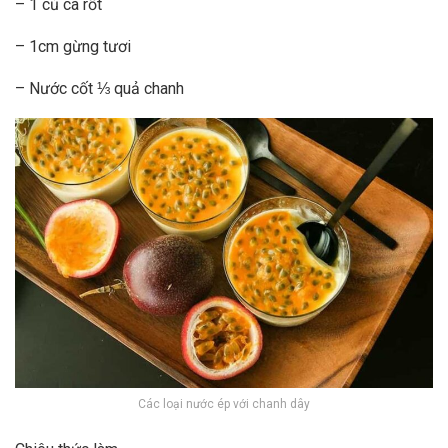
– 1 củ cà rốt
– 1cm gừng tươi
– Nước cốt ⅓ quả chanh
Các loại nước ép với chanh dây