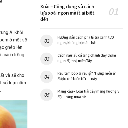
hé.
Xoài – Công dụng và cách
lựa xoài ngon mà ít ai biết
đến
rung Á. Khởi
Hướng dẫn cách pha lá trà xanh tươi
i bom ở một số
ngon, không bị mất chất
oặc ghép lên
ơn cách trồng
Cách nấu lẩu cá lăng chanh dây thơm
ngon đậm vị miền Tây
Rau tầm bóp là rau gì? Những món ăn
đất và sẽ cho
được chế biến từ rau này
t số loại nấm
.
Mãng cầu – Loại trái cây mang hương vị
đặc trưng mùa hè