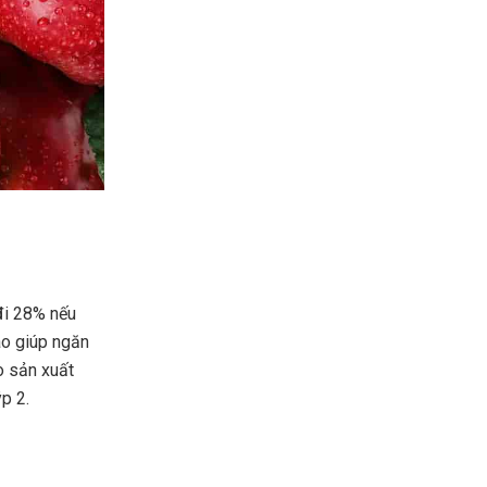
đi 28% nếu
áo giúp ngăn
ò sản xuất
p 2.