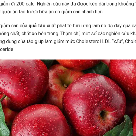
 giảm đi 200 calo. Nghiên cứu này đã được kéo dài trong khoảng 1
người ăn táo trước bữa ăn có giảm cân nhanh hơn.
ợ giảm cân của
quả táo
xuất phát từ hiệu ứng làm no dạ dày qua c
ỡng chất, chất xơ bên trong. Thậm chí, một số các nghiên cứu k
g dụng của táo giúp làm giảm mức Cholesterol LDL “xấu”, Chole
yceride.