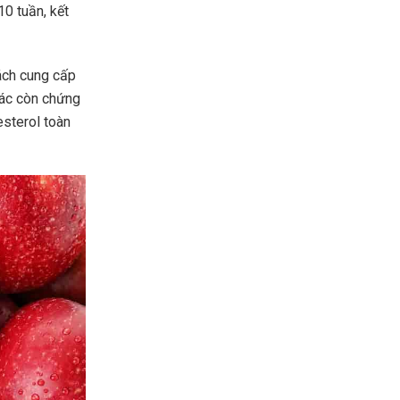
0 tuần, kết
ách cung cấp
hác còn chứng
sterol toàn