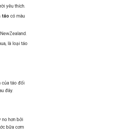
i yêu thích.
 táo
có màu
ừ NewZealand.
a, là loại táo
 của táo đối
au đây.
 no hơn bởi
rước bữa cơm