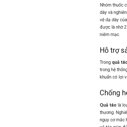
Nhóm thuốc c
dày và nghiên
vệ dạ dày của
được là nhờ 2
niêm mạc.
Hỗ trợ s
Trong
quả tá
trong hệ thốn
khuẩn có lợi 
Chống h
Quả táo
là lo
thương. Nghiê
nguy cơ mắc h