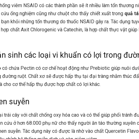
hống viêm NSAID có các thành phần sẽ ít nhiều làm tổn thương 
 cứu ống nghiệm cũng như chuột cho thấy chiết xuất trong
quả t
 bạn khỏi những tổn thương do thuốc NSAID gây ra. Tác dụng tuyệ
 hợp chất Axit Chlorogenic và Catechin, là hợp chất thực vật giúp
ản sinh các loại vi khuẩn có lợi trong đườ
o
có chứa Pectin có cơ chế hoạt động như Prebiotic giúp nuôi dư
g đường ruột. Chất xơ sẽ được hấp thụ tại đại tràng nhằm thúc đẩy
và cho cơ thể hấp thụ được hợp chất có lợi khác.
en suyễn
ại trái cây với chất chống oxy hóa cao và có thể giúp phổi tránh đ
n cứu ở hơn 68.000 phụ nữ cho thấy người ăn táo thường xuyên 
en suyễn. Tác dụng này có được là nhờ vào chất Quercetin Flavo