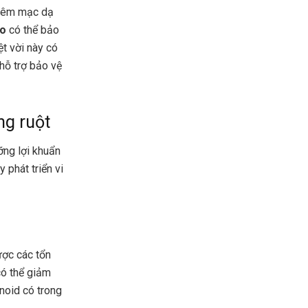
niêm mạc dạ
áo
có thể bảo
t vời này có
 hỗ trợ bảo vệ
ng ruột
ỡng lợi khuẩn
 phát triển vi
ược các tổn
có thể giảm
noid có trong