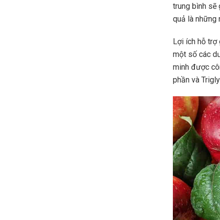
trung bình sẽ
quả là những 
Lợi ích hỗ tr
một số các dư
minh được côn
phần và Trigl