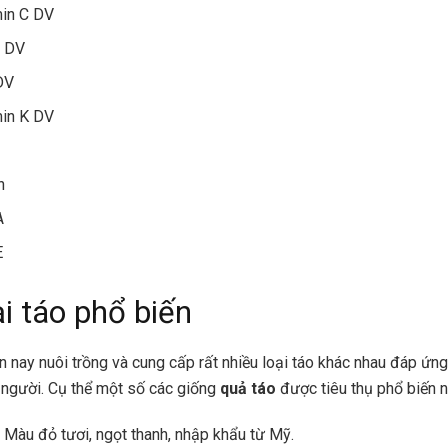
min C DV
 DV
DV
min K DV
n
A
E
i táo phổ biến
ện nay nuôi trồng và cung cấp rất nhiều loại táo khác nhau đáp ứng
người. Cụ thể một số các giống
quả táo
được tiêu thụ phổ biến n
: Màu đỏ tươi, ngọt thanh, nhập khẩu từ Mỹ.