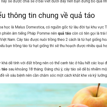
uả này sẽ được chia sẻ ở bài viết dưới đây nên bạn đừng bỏ qua n
ểu thông tin chung về quả táo
oa học là Malus Domestica, có nguồn gốc từ lâu đời tại khu vực T
nh phiên âm tiếng Pháp Pomme nên
quả táo
còn có tên gọi là trá
 Việt Nam. Cây táo được nuôi trồng theo 2 cách là từ hạt giống h
 nếu bạn trồng táo từ hạt giống thì sẽ thu hoạch được nhiều quả h
y khá dễ tính với đất trồng nên có thể canh tác ở hầu hết các loại 
ả táo
sau khoảng 18 tháng. Đáng chú ý, cây táo sẽ dễ bị nhiễm mộ
đề về sâu bệnh nên cần chăm sóc một cách khắt khe và kỹ lưỡng