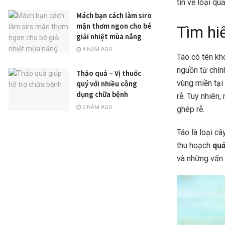
tin về loại q
Mách bạn cách làm siro
mận thơm ngon cho bé
Tìm hi
giải nhiệt mùa nắng
4 NĂM AGO
Táo có tên kh
nguồn từ chí
Thảo quả – Vị thuốc
vùng miền tại
quý với nhiều công
dụng chữa bệnh
rễ. Tuy nhiên,
2 NĂM AGO
ghép rễ.
Táo là loại câ
thu hoạch
qu
và những vấn 