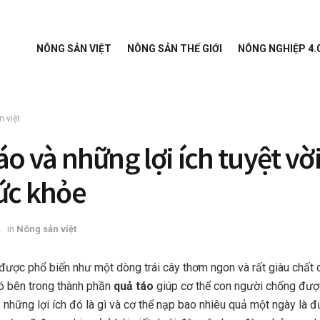
NÔNG SẢN VIỆT
NÔNG SẢN THẾ GIỚI
NÔNG NGHIỆP 4.
 việt
áo và những lợi ích tuyệt vờ
ức khỏe
2
in
Nông sản việt
 được phổ biến như một dòng trái cây thơm ngon và rất giàu chất 
ó bên trong thành phần
quả táo
giúp cơ thể con người chống được
y những lợi ích đó là gì và cơ thể nạp bao nhiêu quả một ngày là 