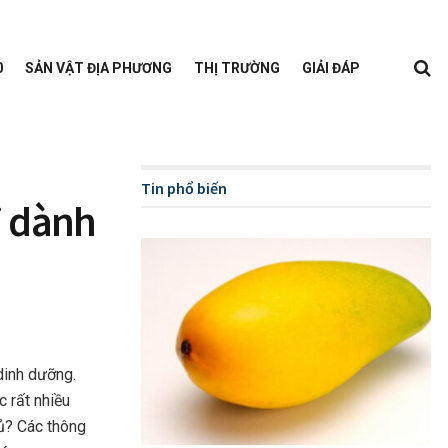
0
SẢN VẬT ĐỊA PHƯƠNG
THỊ TRƯỜNG
GIẢI ĐÁP
Tin phổ biến
i dành
dinh dưỡng.
 rất nhiều
đủ? Các thông