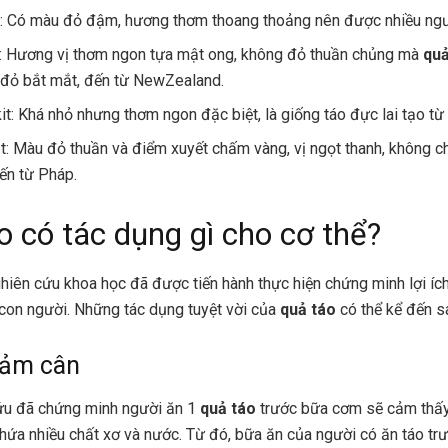
: Có màu đỏ đậm, hương thơm thoang thoảng nên được nhiều ngườ
: Hương vị thơm ngon tựa mật ong, không đỏ thuần chủng mà
quả
đỏ bắt mắt, đến từ NewZealand.
it: Khá nhỏ nhưng thơm ngon đặc biệt, là giống táo đực lai tạo t
et: Màu đỏ thuần và điểm xuyết chấm vàng, vị ngọt thanh, không chu
ến từ Pháp.
o có tác dụng gì cho cơ thể?
hiên cứu khoa học đã được tiến hành thực hiện chứng minh lợi ích
con người. Những tác dụng tuyệt vời của
quả táo
có thể kể đến s
iảm cân
ứu đã chứng minh người ăn 1
quả táo
trước bữa cơm sẽ cảm thấy
chứa nhiều chất xơ và nước. Từ đó, bữa ăn của người có ăn táo t