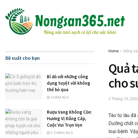
Home
Nông sản
Đề xuất cho bạn
Quả t
Bí đỏ với những công
cho s
dụng tuyệt vời không
thể bỏ qua
4 NĂM AGO
3 Tháng 10, 202
Rượu Vang Không Cồn:
Táo từ lâu đã
Hương Vị Đẳng Cấp,
Dưỡng chất c
Cuộc Vui Trọn Vẹn
loại bệnh. Vậ
5 THÁNG AGO