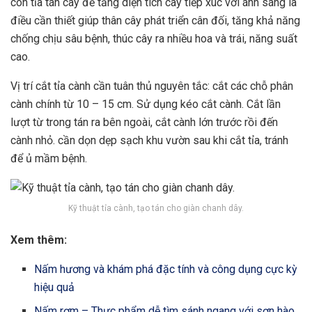
con tỉa tán cây để tăng diện tích cây tiếp xúc với ánh sáng là
điều cần thiết giúp thân cây phát triển cân đối, tăng khả năng
chống chịu sâu bệnh, thúc cây ra nhiều hoa và trái, năng suất
cao.
Vị trí cắt tỉa cành cần tuân thủ nguyên tắc: cắt các chỗ phân
cành chính từ 10 – 15 cm. Sử dụng kéo cắt cành. Cắt lần
lượt từ trong tán ra bên ngoài, cắt cành lớn trước rồi đến
cành nhỏ. cần dọn dẹp sạch khu vườn sau khi cắt tỉa, tránh
để ủ mầm bệnh.
Kỹ thuật tỉa cành, tạo tán cho giàn chanh dây.
Xem thêm:
Nấm hương và khám phá đặc tính và công dụng cực kỳ
hiệu quả
Nấm rơm – Thực phẩm dễ tìm sánh ngang với sơn hào