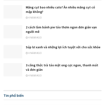
Măng cụt bao nhiêu calo? Ăn nhiều măng cụt có
mập không?
4 NĂM AGO
2 cách làm bánh pie táo thơm ngon đơn giản vạn
người mê
4 NĂM AGO
Súp lơ xanh và những lợi ích tuyệt vời cho sức khỏe
4 NĂM AGO
3 công thức trà táo mật ong cực ngon, thanh mát
và đơn giản
4 NĂM AGO
Tin phổ biến