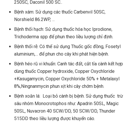
250SC, Daconil 500 SC..
Bệnh xám: Sử dụng các thuốc Carbenvil 50SC,
Norshield 86.2WP, …
Bệnh thối hạch: Sử dụng thuốc hóa học Iprodione,
Trichoderma spp để phun theo liều lượng chỉ định.
Bệnh thối rễ: Có thể sử dụng Thuốc gốc đồng, Fosetyl
aluminium,… để phun cho cây khi phát hiện bệnh.
Bệnh héo rũ vi khuẩn: Canh tác đất, cắt tỉa cành kết hợp
dùng thuốc Copper hydroxide, Copper Oxychloride
+Kasugamycin, Copper Oxychloride 50% + Metalaxyl
8%,Ningnanmycin phun xịt khi cây chớm bệnh.
Bệnh xoăn lá: Loại bỏ cành bị bệnh. Sử dụng thuốc trừ
sâu nhóm Monocrotophos như: Apadrin 50SL, Magic
50SL, Nuvacron 40 SCW/DD, 50 SCW/DD, Thunder
515DD theo liều lượng được khuyến cáo.