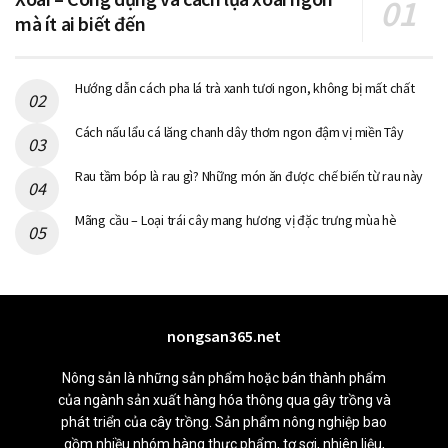
mà ít ai biết đến
Hướng dẫn cách pha lá trà xanh tươi ngon, không bị mất chất
Cách nấu lẩu cá lăng chanh dây thơm ngon đậm vị miền Tây
Rau tầm bóp là rau gì? Những món ăn được chế biến từ rau này
Mãng cầu – Loại trái cây mang hương vị đặc trưng mùa hè
nongsan365.net
Nông sản là những sản phẩm hoặc bán thành phẩm
của ngành sản xuất hàng hóa thông qua gây trồng và
phát triển của cây trồng. Sản phẩm nông nghiệp bao
gồm nhiều nhóm hàng thực phẩm, tơ sợi, nhiên liệu,