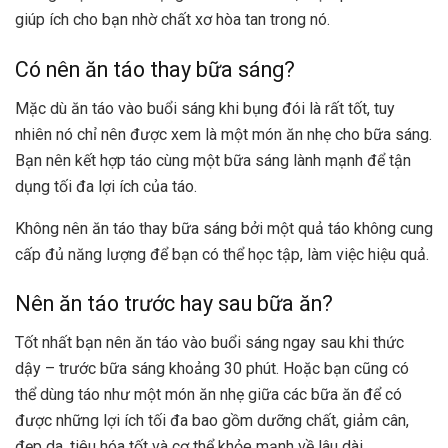
giúp ích cho bạn nhờ chất xơ hòa tan trong nó.
Có nên ăn táo thay bữa sáng?
Mặc dù ăn táo vào buổi sáng khi bụng đói là rất tốt, tuy
nhiên nó chỉ nên được xem là một món ăn nhẹ cho bữa sáng.
Bạn nên kết hợp táo cùng một bữa sáng lành mạnh để tận
dụng tối đa lợi ích của táo.
Không nên ăn táo thay bữa sáng bởi một quả táo không cung
cấp đủ năng lượng để bạn có thể học tập, làm việc hiệu quả.
Nên ăn táo trước hay sau bữa ăn?
Tốt nhất bạn nên ăn táo vào buổi sáng ngay sau khi thức
dậy – trước bữa sáng khoảng 30 phút. Hoặc bạn cũng có
thể dùng táo như một món ăn nhẹ giữa các bữa ăn để có
được những lợi ích tối đa bao gồm dưỡng chất, giảm cân,
đẹp da, tiêu hóa tốt và cơ thể khỏe mạnh về lâu dài.