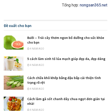
Tổng hợp:
nongsan365.net
Đề xuất cho bạn
Bưởi – Trái cây thơm ngon bổ dưỡng cho sức khỏe
cho bạn
4 NĂM AGO
5 cách làm sinh tố lúa mạch giúp đẹp da, đẹp dáng
4 NĂM AGO
Cách chữa khô khớp bằng đậu bắp cải thiện tình
trạng rõ rệt
4 NĂM AGO
Cách làm gà sốt chanh dây chua ngọt đơn giản tại
nhà!
4 NĂM AGO