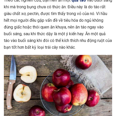
Theo các nghiên cứu, bạn nên ăn một
quả táo
vào buổi sáng
khi mà trong bụng chưa có thức ăn. Điều này là do táo rất
giàu chất xơ, pectin, được tìm thấy trong vỏ của nó. Vì hầu
hết mọi người đều gặp vấn đề về tiêu hóa do ngủ không
đúng giấc hoặc thói quen ăn khuya, nên ăn táo ngay vào
buổi sáng, sau khi thức dậy là một ý kiến hay. Ăn một quả
táo vào buổi sáng khi đói có thể kích thích nhu động ruột của
bạn tốt hơn bất kỳ loại trái cây nào khác.