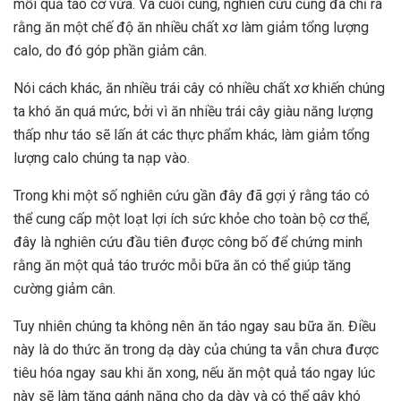
mỗi quả táo cỡ vừa. Và cuối cùng, nghiên cứu cũng đã chỉ ra
rằng ăn một chế độ ăn nhiều chất xơ làm giảm tổng lượng
calo, do đó góp phần giảm cân.
Nói cách khác, ăn nhiều trái cây có nhiều chất xơ khiến chúng
ta khó ăn quá mức, bởi vì ăn nhiều trái cây giàu năng lượng
thấp như táo sẽ lấn át các thực phẩm khác, làm giảm tổng
lượng calo chúng ta nạp vào.
Trong khi một số nghiên cứu gần đây đã gợi ý rằng táo có
thể cung cấp một loạt lợi ích sức khỏe cho toàn bộ cơ thể,
đây là nghiên cứu đầu tiên được công bố để chứng minh
rằng ăn một quả táo trước mỗi bữa ăn có thể giúp tăng
cường giảm cân.
Tuy nhiên chúng ta không nên ăn táo ngay sau bữa ăn. Điều
này là do thức ăn trong dạ dày của chúng ta vẫn chưa được
tiêu hóa ngay sau khi ăn xong, nếu ăn một quả táo ngay lúc
này sẽ làm tăng gánh nặng cho dạ dày và có thể gây khó