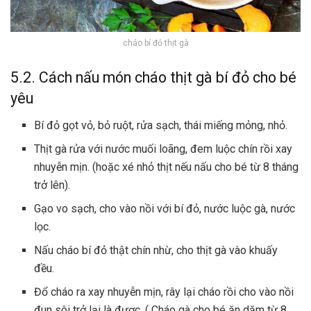
cháo bí đỏ thịt gà
5.2. Cách nấu món cháo thịt gà bí đỏ cho bé
yêu
Bí đỏ gọt vỏ, bỏ ruột, rửa sạch, thái miếng mỏng, nhỏ.
Thịt gà rửa với nước muối loãng, đem luộc chín rồi xay
nhuyễn mịn. (hoặc xé nhỏ thịt nếu nấu cho bé từ 8 tháng
trở lên).
Gạo vo sạch, cho vào nồi với bí đỏ, nước luộc gà, nước
lọc.
Nấu cháo bí đỏ thật chín nhừ, cho thịt gà vào khuấy
đều.
Đổ cháo ra xay nhuyễn mịn, rây lại cháo rồi cho vào nồi
đun sôi trở lại là được. (
Cháo gà cho bé ăn dặm
từ 8