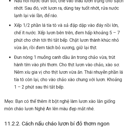
Nấu nồi nước đun sôi, chế vào thau lươn trụng cho sạch
nhớt. Sau đó, vớt lươn ra, dùng tay tuốt nhớt, rửa nước
lạnh lại vài lần, để ráo.
Xếp 1/2 phần lá tía tô và sả đập dập vào đáy nồi lớn,
chế ít nước. Xếp lươn bên trên, đem hấp khoảng 5 – 7
phút cho chín tới thì tắt bếp. Chặt lươn thành khúc nhỏ
vừa ăn, rồi đem tách bỏ xương, giữ lại thịt.
Đun nóng 1 muỗng canh dầu ăn trong chảo vừa, trút
hành tím vào phi thơm. Cho thịt lươn vào chảo, xào sơ.
Nêm xíu gia vị cho thịt lươn vừa ăn. Thái nhuyễn phần lá
tía tô còn lại, cho vào chảo xào chung với lươn. Khoảng
1 – 2 phút sau thì tắt bếp.
Mẹo: Bạn có thể thêm ít
bột nghệ
làm
lươn xào lăn
giống
món cháo lươn Nghệ An
lên màu đẹp mắt nhé.
11.2.2. Cách nấu cháo lươn bí đỏ thơm ngon