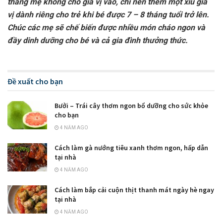
tháng mẹ không cho gia vị vào, chỉ nên thêm một xíu gia
vị dành riêng cho trẻ khi bé được 7 – 8 tháng tuổi trở lên.
Chúc các mẹ sẽ chế biến được nhiều món cháo ngon và
đầy dinh dưỡng cho bé và cả gia đình thưởng thức.
Đề xuất cho bạn
Bưởi – Trái cây thơm ngon bổ dưỡng cho sức khỏe
cho bạn
4 NĂM AGO
Cách làm gà nướng tiêu xanh thơm ngon, hấp dẫn
tại nhà
4 NĂM AGO
Cách làm bắp cải cuộn thịt thanh mát ngày hè ngay
tại nhà
4 NĂM AGO