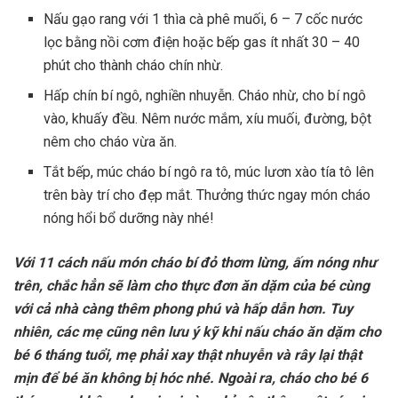
Nấu gạo rang với 1 thìa cà phê muối, 6 – 7 cốc nước
lọc bằng nồi cơm điện hoặc bếp gas ít nhất 30 – 40
phút cho thành cháo chín nhừ.
Hấp chín bí ngô, nghiền nhuyễn. Cháo nhừ, cho bí ngô
vào, khuấy đều. Nêm nước mắm, xíu muối, đường, bột
nêm cho cháo vừa ăn.
Tắt bếp, múc cháo bí ngô ra tô, múc lươn xào tía tô lên
trên bày trí cho đẹp mắt. Thưởng thức ngay món cháo
nóng hổi bổ dưỡng này nhé!
Với 11 cách nấu món cháo bí đỏ thơm lừng, ấm nóng như
trên, chắc hẳn sẽ làm cho thực đơn ăn dặm của bé cùng
với cả nhà càng thêm phong phú và hấp dẫn hơn. Tuy
nhiên, các mẹ cũng nên lưu ý kỹ khi nấu cháo ăn dặm cho
bé 6 tháng tuổi, mẹ phải xay thật nhuyễn và rây lại thật
mịn để bé ăn không bị hóc nhé. Ngoài ra, cháo cho bé 6