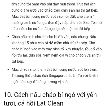
tím cùng tỏi băm vào phi dậy mùi thơm. Trút thịt ếch
cùng gia vị ướp vào chảo, xào chín săn lại thì tắt bếp.
Múc thịt ếch cùng nước sốt vào nồi đất, chế thêm 1
muỗng canh nước lọc, đun đậy nắp cho sôi. Sau đó, mở
nắp, nấu cho nước sốt cạn lại sền sệt thì tắt bếp.
Cháo nấu chín nhừ thì cho bí đỏ vào, nấu chung. Nấu
khoảng 15 phút cho bí đỏ mềm nhừ thì tắt bép. Cho
cháo bí ngô vào máy xay sinh tố, xay nhuyễn, rồi đổ vào
nồi trở lại, đun sôi. Nêm nếm gia vị cho cháo vừa ăn thì
tắt bếp.
Múc cháo ra tô, thêm thịt ếch cùng nước sốt lên trên.
Thưởng thức
cháo ếch Singapore
nấu bí đỏ với ít hành
ngò, tiêu xay để tăng hương vị nhé.
10. Cách nấu cháo bí ngô với yến
tươi, cá hồi Eat Clean