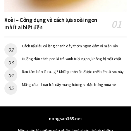
Xoài – Công dụng và cách lựa xoài ngon
mà ít ai biết đến
Cách nấu lẩu cá lăng chanh dây thơm ngon đậm vị miền Tây
Hướng dẫn cách pha lá trà xanh tươi ngon, không bị mất chất
Rau tầm bóp là rau gì? Những món ăn được chế biến từ rau này
Mãng cầu – Loại trái cây mang hương vị đặc trưng mùa hè
nongsan365.net
Nông sản là những sản phẩm hoặc bán thành phẩm