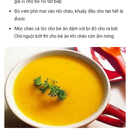
gia vị cho bé rồi tắt bếp.
Bỏ viên phô mai vào nồi cháo, khuấy đều cho tan hết là
được.
Múc
cháo cá lóc cho bé ăn dặm
với bí đỏ cho ra bát.
Chờ nguội bớt thì cho bé ăn khi cháo còn ấm nóng.