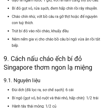
Gạo tẻ ngâm nước 1 giờ, vớt ra hầm cùng thịt bồ câu.
Bí đỏ gọt vỏ, rửa sạch, đem hấp chín rồi rây nhuyễn.
Cháo chín nhừ, vớt bồ câu ra gỡ thịt hoặc để nguyên
con tuỳ thích.
Trút bí đỏ vào nồi cháo, khuấy đều.
Nêm nếm gia vị cho
cháo bồ câu
bí ngô vừa ăn rồi tắt
bếp.
9. Cách nấu cháo ếch bí đỏ
Singapore thơm ngon lạ miệng
9.1. Nguyên liệu
Đùi ếch (đã lọc ra, sơ chế sạch): 6 cái
Bí ngô (gọt vỏ, bỏ ruột và thái nhỏ, hấp chín): 1/2 trái
Hành tây thái mỏng: 1/2 củ