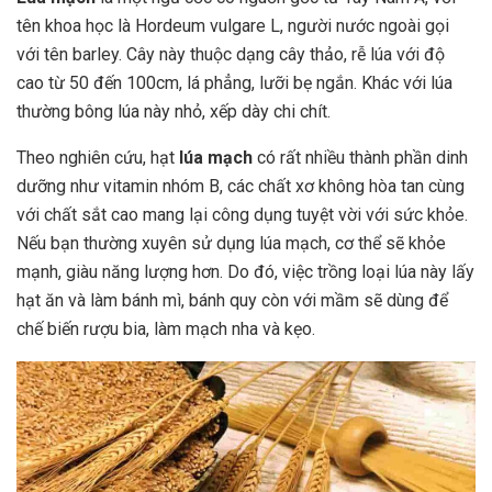
tên khoa học là Hordeum vulgare L, người nước ngoài gọi
với tên barley. Cây này thuộc dạng cây thảo, rễ lúa với độ
cao từ 50 đến 100cm, lá phẳng, lưỡi bẹ ngắn. Khác với lúa
thường bông lúa này nhỏ, xếp dày chi chít.
Theo nghiên cứu, hạt
lúa mạch
có rất nhiều thành phần dinh
dưỡng như vitamin nhóm B, các chất xơ không hòa tan cùng
với chất sắt cao mang lại công dụng tuyệt vời với sức khỏe.
Nếu bạn thường xuyên sử dụng lúa mạch, cơ thể sẽ khỏe
mạnh, giàu năng lượng hơn. Do đó, việc trồng loại lúa này lấy
hạt ăn và làm bánh mì, bánh quy còn với mầm sẽ dùng để
chế biến rượu bia, làm mạch nha và kẹo.