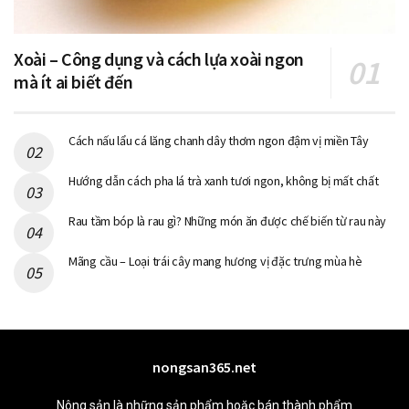
Xoài – Công dụng và cách lựa xoài ngon
mà ít ai biết đến
Cách nấu lẩu cá lăng chanh dây thơm ngon đậm vị miền Tây
Hướng dẫn cách pha lá trà xanh tươi ngon, không bị mất chất
Rau tầm bóp là rau gì? Những món ăn được chế biến từ rau này
Mãng cầu – Loại trái cây mang hương vị đặc trưng mùa hè
nongsan365.net
Nông sản là những sản phẩm hoặc bán thành phẩm