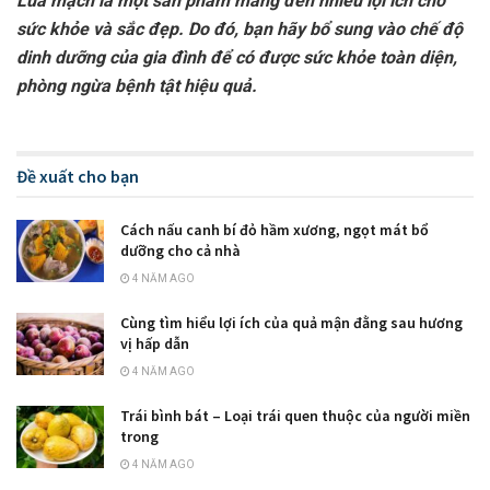
Lúa mạch là một sản phẩm mang đến nhiều lợi ích cho
sức khỏe và sắc đẹp. Do đó, bạn hãy bổ sung vào chế độ
dinh dưỡng của gia đình để có được sức khỏe toàn diện,
phòng ngừa bệnh tật hiệu quả.
Đề xuất cho bạn
Cách nấu canh bí đỏ hầm xương, ngọt mát bổ
dưỡng cho cả nhà
4 NĂM AGO
Cùng tìm hiểu lợi ích của quả mận đằng sau hương
vị hấp dẫn
4 NĂM AGO
Trái bình bát – Loại trái quen thuộc của người miền
trong
4 NĂM AGO