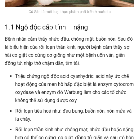
Củ Sắn là một loại thực phẩm phổ biến ở nước ta
1.1 Ngộ độc cấp tính – nặng
Bệnh nhân cảm thấy nhức đầu,
chóng mặt
, buồn nôn. Sau đó
là biểu hiện của rối loạn thần kinh, người bệnh cảm thấy sợ
hãi co giật co cứng cơ giống như một
bệnh uốn ván
,
giãn
đồng tử
, nhịp thở chậm dần, tím tái.
Triệu chứng ngộ độc acid cyanhydric: acid này ức chế
hoạt động của men hô hấp đặc biệt là enzym cytocrom
oxydase và enzym đỏ Warburg làm cho các tổ chức
không thể sử dụng được oxy.
Rối loạn tiêu hoá
như: đau bụng, buồn nôn, nôn mửa và
ỉa chảy.
Rối loạn thần kinh như: chóng mặt, nhức đầu hoặc nặng
hơn có thể co cứng,
co giật
, đồng tử giãn và sau đó hôn