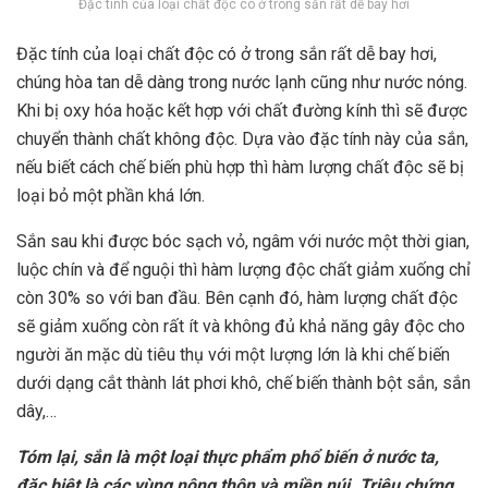
Đặc tính của loại chất độc có ở trong sắn rất dễ bay hơi
Đặc tính của loại chất độc có ở trong sắn rất dễ bay hơi,
chúng hòa tan dễ dàng trong nước lạnh cũng như nước nóng.
Khi bị oxy hóa hoặc kết hợp với chất đường kính thì sẽ được
chuyển thành chất không độc. Dựa vào đặc tính này của sắn,
nếu biết cách chế biến phù hợp thì hàm lượng chất độc sẽ bị
loại bỏ một phần khá lớn.
Sắn sau khi được bóc sạch vỏ, ngâm với nước một thời gian,
luộc chín và để nguội thì hàm lượng độc chất giảm xuống chỉ
còn 30% so với ban đầu. Bên cạnh đó, hàm lượng chất độc
sẽ giảm xuống còn rất ít và không đủ khả năng gây độc cho
người ăn mặc dù tiêu thụ với một lượng lớn là khi chế biến
dưới dạng cắt thành lát phơi khô, chế biến thành bột sắn,
sắn
dây
,…
Tóm lại, sắn là một loại thực phẩm phổ biến ở nước ta,
đặc biệt là các vùng nông thôn và miền núi. Triệu chứng