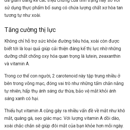
đã giảm đáng kể các triệu chứng của tình trạng này so với
sử dụng thực phẩm bổ sung có chứa lượng chất xơ hòa tan
tương tự như xoài.
Tăng cường thị lực
Không chỉ hỗ trợ sức khỏe đường tiêu hóa, xoài còn được
biết tới là loại quả giúp cải thiện đáng kể thị lực nhờ những
dưỡng chất chống oxy hóa quan trọng là lutein, zeaxanthin
và vitamin A.
Trong cơ thể con người, 2 carotenoid này tập trung nhiều ở
bên trong võng mạc, đóng vai trò như những tấm chắn nắng
tự nhiên, hấp thụ ánh sáng dư thừa, bảo vệ mắt khỏi ánh
sáng xanh có hại.
Thiếu hụt vitamin A cũng gây ra nhiều vấn đề về mắt như khô
mắt, quáng gà, sẹo giác mạc. Với lượng vitamin A dồi dào,
xoài chắc chắn sẽ giúp đôi mắt của bạn khỏe hơn mỗi ngày.